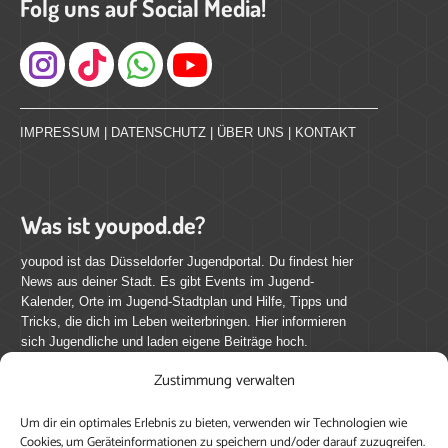
Folg uns auf Social Media!
Instagram
IMPRESSUM
|
DATENSCHUTZ
|
ÜBER UNS
|
KONTAKT
Was ist youpod.de?
youpod ist das Düsseldorfer Jugendportal. Du findest hier
News aus deiner Stadt. Es gibt Events im Jugend-
Kalender, Orte im Jugend-Stadtplan und Hilfe, Tipps und
Tricks, die dich im Leben weiterbringen. Hier informieren
sich Jugendliche und laden eigene Beiträge hoch.
Zustimmung verwalten
Mach mit bei youpod.de!
Um dir ein optimales Erlebnis zu bieten, verwenden wir Technologien wie
youpod.de lebt von Menschen wie dir. Sammel
Cookies, um Geräteinformationen zu speichern und/oder darauf zuzugreifen.