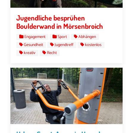
Jugendliche besprühen
Boulderwand in Mörsenbroich
Engagement
Sport
Abhängen
Gesundheit
Jugendtreff
kostenlos
kreativ
Recht