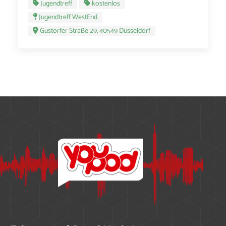
Jugendtreff
kostenlos
Jugendtreff WestEnd
Gustorfer Straße 29, 40549 Düsseldorf