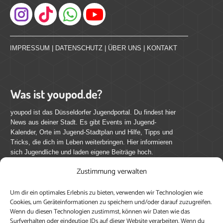
Instagram
IMPRESSUM
|
DATENSCHUTZ
|
ÜBER UNS
|
KONTAKT
Was ist youpod.de?
youpod ist das Düsseldorfer Jugendportal. Du findest hier
News aus deiner Stadt. Es gibt Events im Jugend-
Kalender, Orte im Jugend-Stadtplan und Hilfe, Tipps und
Tricks, die dich im Leben weiterbringen. Hier informieren
sich Jugendliche und laden eigene Beiträge hoch.
Zustimmung verwalten
Mach mit bei youpod.de!
Um dir ein optimales Erlebnis zu bieten, verwenden wir Technologien wie
youpod.de lebt von Menschen wie dir. Sammel
Cookies, um Geräteinformationen zu speichern und/oder darauf zuzugreifen.
journalistische Erfahrung, teile deine Perspektive und
Wenn du diesen Technologien zustimmst, können wir Daten wie das
veröffentliche deine Beiträge auf youpod.de.
Du musst
Surfverhalten oder eindeutige IDs auf dieser Website verarbeiten. Wenn du