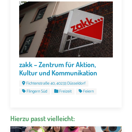
zakk – Zentrum für Aktion,
Kultur und Kommunikation
Fichtenstraße 40, 40233 Düsseldorf
Flingern Süd
Freizeit
Feiern
Hierzu passt vielleicht: