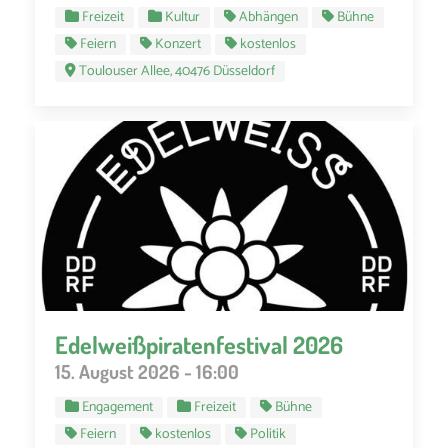
Freizeit
Kultur
Abhängen
Bühne
Feiern
Konzert
kostenlos
Toulouser Allee, 40476 Düsseldorf
Edelweißpiratenfestival 2026
15. August 2026 - 16:00
Engagement
Freizeit
Bühne
Feiern
kostenlos
Politik