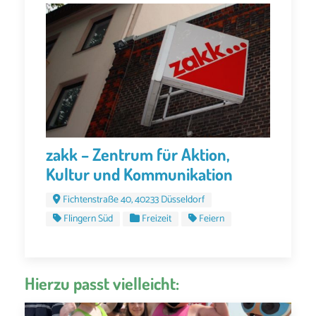
zakk – Zentrum für Aktion,
Kultur und Kommunikation
Fichtenstraße 40, 40233 Düsseldorf
Flingern Süd
Freizeit
Feiern
Hierzu passt vielleicht: