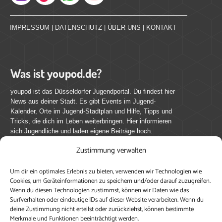
Instagram
IMPRESSUM
|
DATENSCHUTZ
|
ÜBER UNS
|
KONTAKT
Was ist youpod.de?
youpod ist das Düsseldorfer Jugendportal. Du findest hier
News aus deiner Stadt. Es gibt Events im Jugend-
Kalender, Orte im Jugend-Stadtplan und Hilfe, Tipps und
Tricks, die dich im Leben weiterbringen. Hier informieren
sich Jugendliche und laden eigene Beiträge hoch.
Zustimmung verwalten
Mach mit bei youpod.de!
Um dir ein optimales Erlebnis zu bieten, verwenden wir Technologien wie
youpod.de lebt von Menschen wie dir. Sammel
Cookies, um Geräteinformationen zu speichern und/oder darauf zuzugreifen.
journalistische Erfahrung, teile deine Perspektive und
Wenn du diesen Technologien zustimmst, können wir Daten wie das
veröffentliche deine Beiträge auf youpod.de.
Du musst
Surfverhalten oder eindeutige IDs auf dieser Website verarbeiten. Wenn du
deine Zustimmung nicht erteilst oder zurückziehst, können bestimmte
dich anmelden, um alle Funktionen nutzen zu können, ein
Merkmale und Funktionen beeinträchtigt werden.
Profil anzulegen, eigene Beiträge hochzuladen und zu