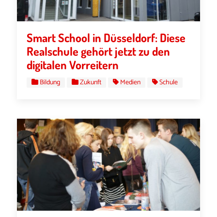
Smart School in Düsseldorf: Diese
Realschule gehört jetzt zu den
digitalen Vorreitern
Bildung
Zukunft
Medien
Schule