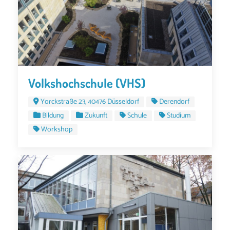
Volkshochschule (VHS)
Yorckstraße 23, 40476 Düsseldorf
Derendorf
Bildung
Zukunft
Schule
Studium
Workshop