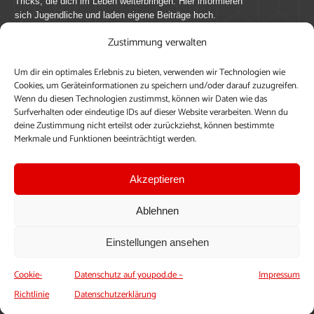
Tricks, die dich im Leben weiterbringen. Hier informieren
sich Jugendliche und laden eigene Beiträge hoch.
Zustimmung verwalten
Mach mit bei youpod.de!
Um dir ein optimales Erlebnis zu bieten, verwenden wir Technologien wie
youpod.de lebt von Menschen wie dir. Sammel
Cookies, um Geräteinformationen zu speichern und/oder darauf zuzugreifen.
journalistische Erfahrung, teile deine Perspektive und
Wenn du diesen Technologien zustimmst, können wir Daten wie das
veröffentliche deine Beiträge auf youpod.de.
Du musst
Surfverhalten oder eindeutige IDs auf dieser Website verarbeiten. Wenn du
deine Zustimmung nicht erteilst oder zurückziehst, können bestimmte
dich anmelden, um alle Funktionen nutzen zu können, ein
Merkmale und Funktionen beeinträchtigt werden.
Profil anzulegen, eigene Beiträge hochzuladen und zu
bearbeiten.
Akzeptieren
Konto erstellen
Einloggen
Ablehnen
Upload ohne Login
Einstellungen ansehen
Cookie-
Datenschutz auf youpod.de –
Impressum
Richtlinie
Datenschutzerklärung