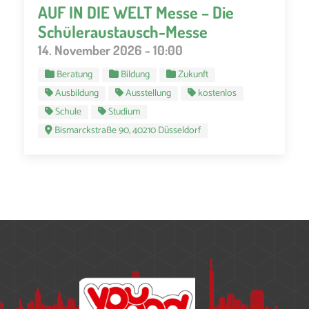
AUF IN DIE WELT Messe – Die
Schüleraustausch-Messe
14. November 2026 - 10:00
Beratung
Bildung
Zukunft
Ausbildung
Ausstellung
kostenlos
Schule
Studium
Bismarckstraße 90, 40210 Düsseldorf