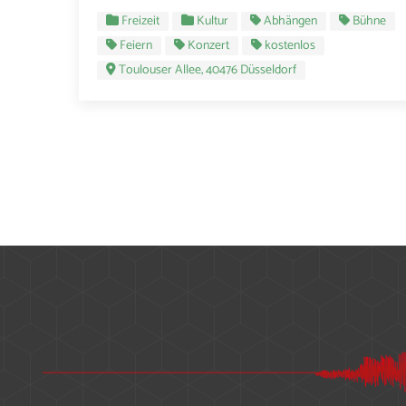
Freizeit
Kultur
Abhängen
Bühne
Feiern
Konzert
kostenlos
Toulouser Allee, 40476 Düsseldorf