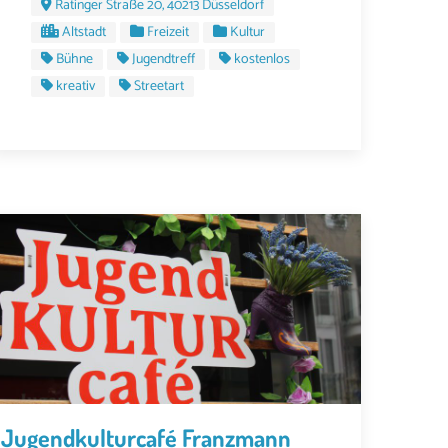
Ratinger Straße 20, 40213 Düsseldorf
Altstadt
Freizeit
Kultur
Bühne
Jugendtreff
kostenlos
kreativ
Streetart
Jugendkulturcafé Franzmann