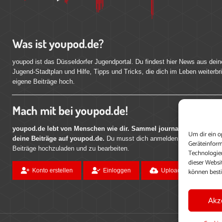
Was ist youpod.de?
youpod ist das Düsseldorfer Jugendportal. Du findest hier News aus dein
Jugend-Stadtplan und Hilfe, Tipps und Tricks, die dich im Leben weiterbr
eigene Beiträge hoch.
Mach mit bei youpod.de!
youpod.de lebt von Menschen wie dir. Sammel journalistische Erfahr
Um dir ein o
deine Beiträge auf youpod.de.
Du musst dich anmelden, um alle Funktio
Geräteinform
Beiträge hochzuladen und zu bearbeiten.
Technologien
dieser Websi
können best
Konto erstellen
Einloggen
Upload ohne Login
Akz