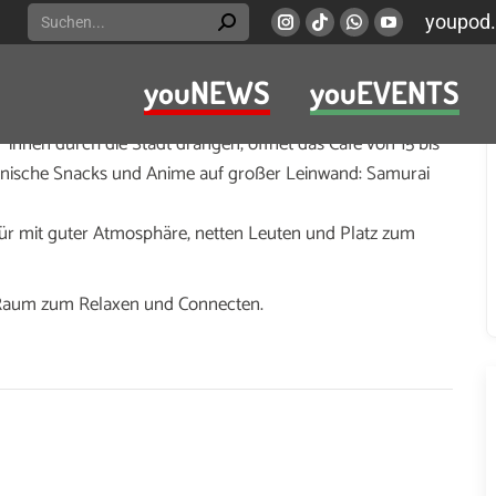
Search:
youpod.
Instagram
Viber
Whatsapp
YouTube
page
page
page
page
youNEWS
youEVENTS
opens
opens
opens
opens
an-Tag ganz entspannt und ohne Trubel.
in
in
in
in
nnen durch die Stadt drängen, öffnet das Café von 15 bis
new
new
new
new
panische Snacks und Anime auf großer Leinwand: Samurai
window
window
window
window
ür mit guter Atmosphäre, netten Leuten und Platz zum
 Raum zum Relaxen und Connecten.