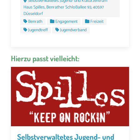
Selbstverwaltetes Jugend- und Kulturzentrum
Haus Spilles, Benrather Schloßallee 93, 40597
Düsseldorf
Benrath
Engagement
Freizeit
Jugendtreff
Jugendverband
Hierzu passt vielleicht:
Selbstverwaltetes Jugend- und