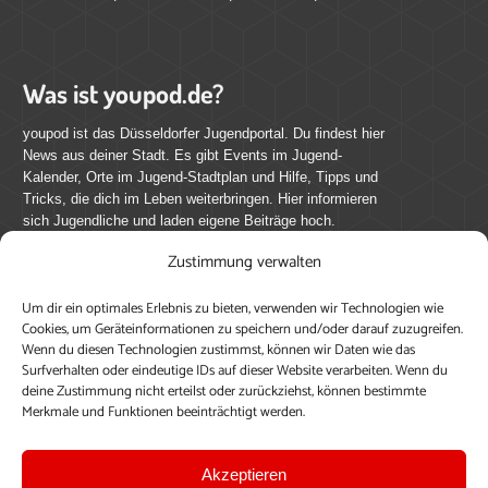
Was ist youpod.de?
youpod ist das Düsseldorfer Jugendportal. Du findest hier
News aus deiner Stadt. Es gibt Events im Jugend-
Kalender, Orte im Jugend-Stadtplan und Hilfe, Tipps und
Tricks, die dich im Leben weiterbringen. Hier informieren
sich Jugendliche und laden eigene Beiträge hoch.
Zustimmung verwalten
Mach mit bei youpod.de!
Um dir ein optimales Erlebnis zu bieten, verwenden wir Technologien wie
youpod.de lebt von Menschen wie dir. Sammel
Cookies, um Geräteinformationen zu speichern und/oder darauf zuzugreifen.
journalistische Erfahrung, teile deine Perspektive und
Wenn du diesen Technologien zustimmst, können wir Daten wie das
veröffentliche deine Beiträge auf youpod.de.
Du musst
Surfverhalten oder eindeutige IDs auf dieser Website verarbeiten. Wenn du
deine Zustimmung nicht erteilst oder zurückziehst, können bestimmte
dich anmelden, um alle Funktionen nutzen zu können, ein
Merkmale und Funktionen beeinträchtigt werden.
Profil anzulegen, eigene Beiträge hochzuladen und zu
bearbeiten.
Akzeptieren
Konto erstellen
Einloggen