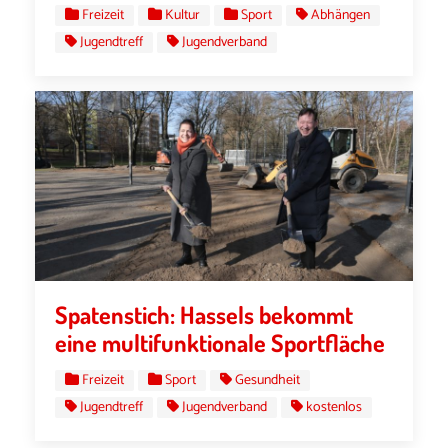
Freizeit
Kultur
Sport
Abhängen
Jugendtreff
Jugendverband
Spatenstich: Hassels bekommt
eine multifunktionale Sportfläche
Freizeit
Sport
Gesundheit
Jugendtreff
Jugendverband
kostenlos