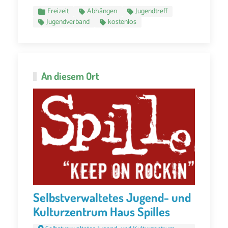
Freizeit
Abhängen
Jugendtreff
Jugendverband
kostenlos
An diesem Ort
Selbstverwaltetes Jugend- und
Kulturzentrum Haus Spilles