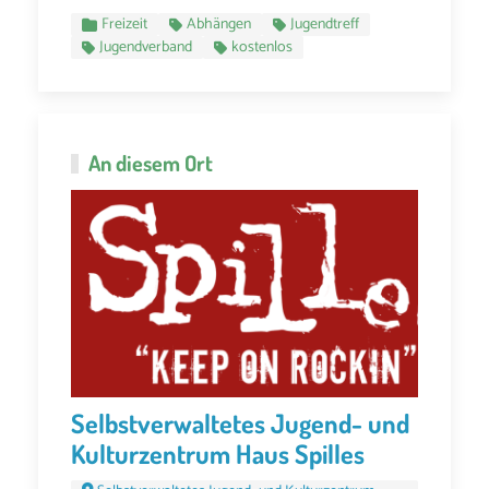
Freizeit
Abhängen
Jugendtreff
Jugendverband
kostenlos
An diesem Ort
Selbstverwaltetes Jugend- und
Kulturzentrum Haus Spilles