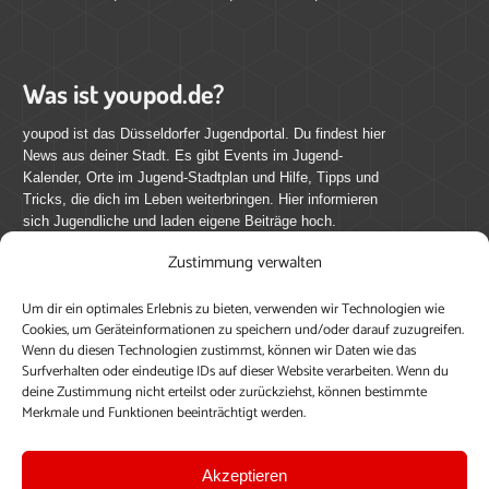
Was ist youpod.de?
youpod ist das Düsseldorfer Jugendportal. Du findest hier
News aus deiner Stadt. Es gibt Events im Jugend-
Kalender, Orte im Jugend-Stadtplan und Hilfe, Tipps und
Tricks, die dich im Leben weiterbringen. Hier informieren
sich Jugendliche und laden eigene Beiträge hoch.
Zustimmung verwalten
Mach mit bei youpod.de!
Um dir ein optimales Erlebnis zu bieten, verwenden wir Technologien wie
youpod.de lebt von Menschen wie dir. Sammel
Cookies, um Geräteinformationen zu speichern und/oder darauf zuzugreifen.
journalistische Erfahrung, teile deine Perspektive und
Wenn du diesen Technologien zustimmst, können wir Daten wie das
veröffentliche deine Beiträge auf youpod.de.
Du musst
Surfverhalten oder eindeutige IDs auf dieser Website verarbeiten. Wenn du
deine Zustimmung nicht erteilst oder zurückziehst, können bestimmte
dich anmelden, um alle Funktionen nutzen zu können, ein
Merkmale und Funktionen beeinträchtigt werden.
Profil anzulegen, eigene Beiträge hochzuladen und zu
bearbeiten.
Akzeptieren
Konto erstellen
Einloggen