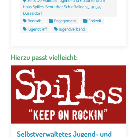
Selbstverwaltetes Jugend- und Kulturzentrum
Haus Spilles, Benrather Schloßallee 93, 40597
Düsseldorf
Benrath
Engagement
Freizeit
Jugendtreff
Jugendverband
Hierzu passt vielleicht:
Selbstverwaltetes Jugend- und