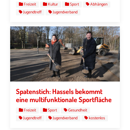
Freizeit
Kultur
Sport
Abhängen
Jugendtreff
Jugendverband
Spatenstich: Hassels bekommt
eine multifunktionale Sportfläche
Freizeit
Sport
Gesundheit
Jugendtreff
Jugendverband
kostenlos