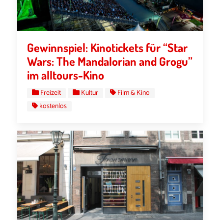
Gewinnspiel: Kinotickets für “Star
Wars: The Mandalorian and Grogu”
im alltours-Kino
Freizeit
Kultur
Film & Kino
kostenlos