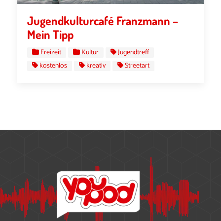
Jugendkulturcafé Franzmann –
Mein Tipp
Freizeit
Kultur
Jugendtreff
kostenlos
kreativ
Streetart