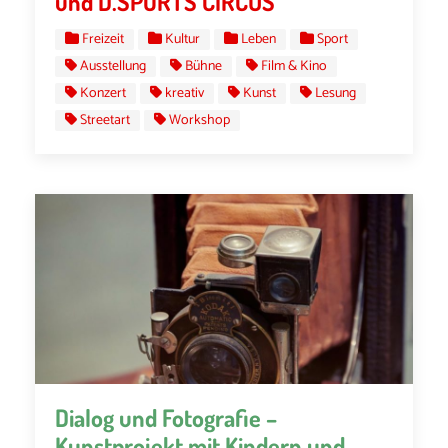
und D.SPORTS CIRCUS
Freizeit
Kultur
Leben
Sport
Ausstellung
Bühne
Film & Kino
Konzert
kreativ
Kunst
Lesung
Streetart
Workshop
Dialog und Fotografie –
Kunstprojekt mit Kindern und