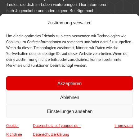
Tricks, die dich im Leben weiterbringen. Hier informieren
sich Jugendliche und laden eigene Beiträge hoch.
Zustimmung verwalten
Mach mit bei youpod.de!
Um dir ein optimales Erlebnis zu bieten, verwenden wir Technologien wie
youpod.de lebt von Menschen wie dir. Sammel
Cookies, um Geräteinformationen zu speichern und/oder darauf zuzugreifen.
journalistische Erfahrung, teile deine Perspektive und
Wenn du diesen Technologien zustimmst, können wir Daten wie das
veröffentliche deine Beiträge auf youpod.de.
Du musst
Surfverhalten oder eindeutige IDs auf dieser Website verarbeiten. Wenn du
deine Zustimmung nicht erteilst oder zurückziehst, können bestimmte
dich anmelden, um alle Funktionen nutzen zu können, ein
Merkmale und Funktionen beeinträchtigt werden.
Profil anzulegen, eigene Beiträge hochzuladen und zu
bearbeiten.
Akzeptieren
Konto erstellen
Einloggen
Ablehnen
Upload ohne Login
Einstellungen ansehen
Cookie-
Datenschutz auf youpod.de –
Impressum
Richtlinie
Datenschutzerklärung