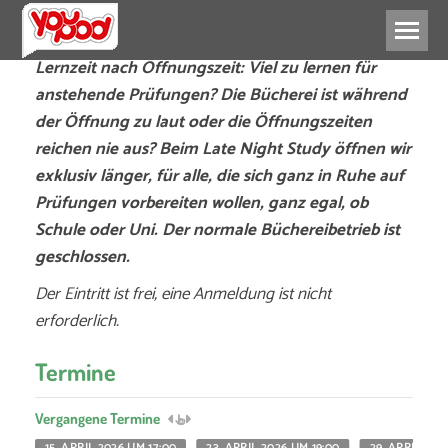
Lernzeit nach Öffnungszeit: Viel zu lernen für
anstehende Prüfungen? Die Bücherei ist während
der Öffnung zu laut oder die Öffnungszeiten
reichen nie aus? Beim Late Night Study öffnen wir
exklusiv länger, für alle, die sich ganz in Ruhe auf
Prüfungen vorbereiten wollen, ganz egal, ob
Schule oder Uni. Der normale Büchereibetrieb ist
geschlossen.
Der Eintritt ist frei, eine Anmeldung ist nicht
erforderlich.
Termine
Vergangene Termine
15. APRIL 2026 UM 17:00
23. APRIL 2026 UM 19:00
29. APRIL 202