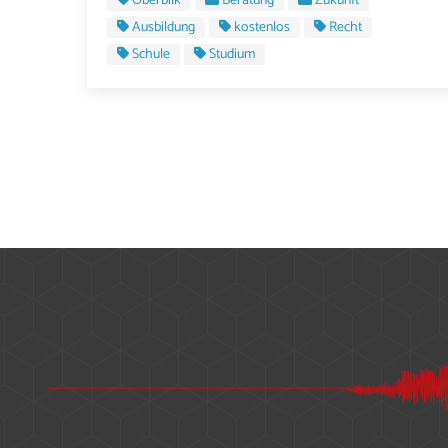
Oberbilk
Beratung
Zukunft
Ausbildung
kostenlos
Recht
Schule
Studium