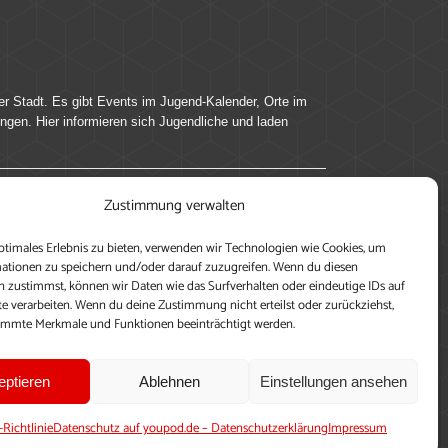
er Stadt. Es gibt Events im Jugend-Kalender, Orte im
ingen. Hier informieren sich Jugendliche und laden
Zustimmung verwalten
ung, teile deine Perspektive und veröffentliche
ptimales Erlebnis zu bieten, verwenden wir Technologien wie Cookies, um
nen nutzen zu können, ein Profil anzulegen, eigene
ationen zu speichern und/oder darauf zuzugreifen. Wenn du diesen
 zustimmst, können wir Daten wie das Surfverhalten oder eindeutige IDs auf
te verarbeiten. Wenn du deine Zustimmung nicht erteilst oder zurückziehst,
immte Merkmale und Funktionen beeinträchtigt werden.
eptieren
Ablehnen
Einstellungen ansehen
-Richtlinie
Datenschutz auf youpod.de – Datenschutzerklärung
Impressum