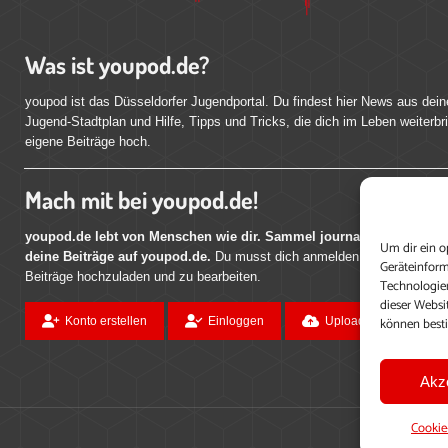
Was ist youpod.de?
youpod ist das Düsseldorfer Jugendportal. Du findest hier News aus dein
Jugend-Stadtplan und Hilfe, Tipps und Tricks, die dich im Leben weiterbr
eigene Beiträge hoch.
Mach mit bei youpod.de!
youpod.de lebt von Menschen wie dir. Sammel journalistische Erfahr
Um dir ein o
deine Beiträge auf youpod.de.
Du musst dich anmelden, um alle Funktio
Geräteinform
Beiträge hochzuladen und zu bearbeiten.
Technologien
dieser Websi
können best
Konto erstellen
Einloggen
Upload ohne Login
Akz
Cookie