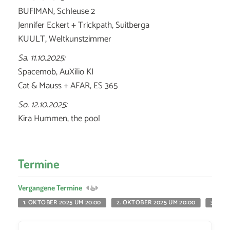
BUFIMAN, Schleuse 2
Jennifer Eckert + Trickpath, Suitberga
KUULT, Weltkunstzimmer
Sa. 11.10.2025:
Spacemob, AuXilio KI
Cat & Mauss + AFAR, ES 365
So. 12.10.2025:
Kira Hummen, the pool
Termine
Vergangene Termine
1. OKTOBER 2025 UM 20:00
2. OKTOBER 2025 UM 20:00
3. OK