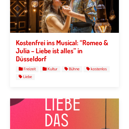
Kostenfrei ins Musical: “Romeo &
Julia – Liebe ist alles” in
Düsseldorf
Freizeit
Kultur
Bühne
kostenlos
Liebe