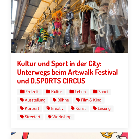
Kultur und Sport in der City:
Unterwegs beim Art:walk Festival
und D.SPORTS CIRCUS
Freizeit
Kultur
Leben
Sport
Ausstellung
Bühne
Film & Kino
Konzert
kreativ
Kunst
Lesung
Streetart
Workshop