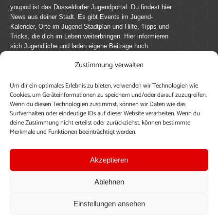
youpod ist das Düsseldorfer Jugendportal. Du findest hier
News aus deiner Stadt. Es gibt Events im Jugend-
Kalender, Orte im Jugend-Stadtplan und Hilfe, Tipps und
Tricks, die dich im Leben weiterbringen. Hier informieren
sich Jugendliche und laden eigene Beiträge hoch.
Zustimmung verwalten
Mach mit bei youpod.de!
Um dir ein optimales Erlebnis zu bieten, verwenden wir Technologien wie
youpod.de lebt von Menschen wie dir. Sammel
Cookies, um Geräteinformationen zu speichern und/oder darauf zuzugreifen.
journalistische Erfahrung, teile deine Perspektive und
Wenn du diesen Technologien zustimmst, können wir Daten wie das
veröffentliche deine Beiträge auf youpod.de.
Du musst
Surfverhalten oder eindeutige IDs auf dieser Website verarbeiten. Wenn du
deine Zustimmung nicht erteilst oder zurückziehst, können bestimmte
dich anmelden, um alle Funktionen nutzen zu können, ein
Merkmale und Funktionen beeinträchtigt werden.
Profil anzulegen, eigene Beiträge hochzuladen und zu
bearbeiten.
Akzeptieren
Konto erstellen
Einloggen
Ablehnen
Upload ohne Login
Einstellungen ansehen