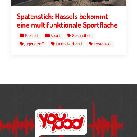
Spatenstich: Hassels bekommt
eine multifunktionale Sportfläche
Freizeit
Sport
Gesundheit
Jugendtreff
Jugendverband
kostenlos