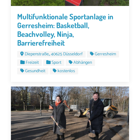
Multifunktionale Sportanlage in
Gerresheim: Basketball,
Beachvolley, Ninja,
Barrierefreiheit
Diepenstraße,, 40625 Düsseldorf
Gerresheim
Freizeit
Sport
Abhängen
Gesundheit
kostenlos