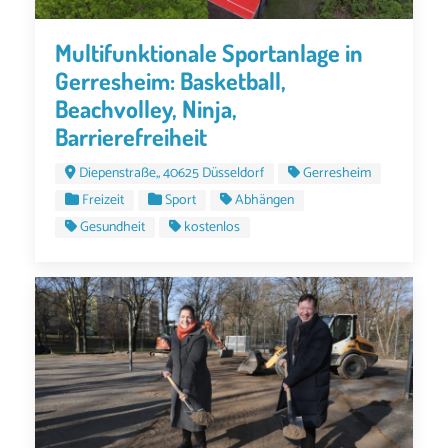
Multifunktionale Sportanlage in
Gerresheim: Basketball,
Beachvolley, Ninja,
Barrierefreiheit
Diepenstraße,, 40625 Düsseldorf
Gerresheim
Freizeit
Sport
Abhängen
Gesundheit
kostenlos