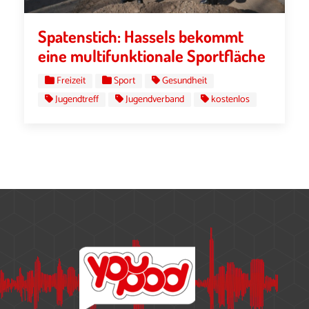
Spatenstich: Hassels bekommt
eine multifunktionale Sportfläche
Freizeit
Sport
Gesundheit
Jugendtreff
Jugendverband
kostenlos