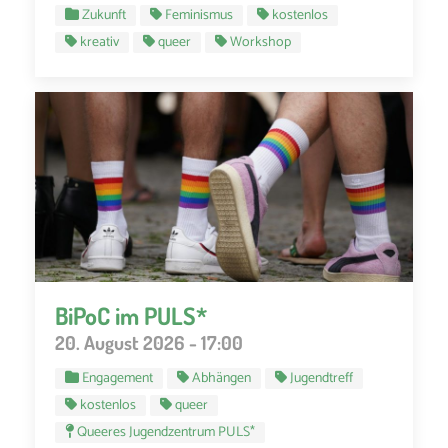
Zukunft
Feminismus
kostenlos
kreativ
queer
Workshop
BiPoC im PULS*
20. August 2026 - 17:00
Engagement
Abhängen
Jugendtreff
kostenlos
queer
Queeres Jugendzentrum PULS*