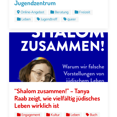
Jugendzentrum
Online-Angebot
Beratung
Freizeit
Leben
Jugendtreff
queer
“Shalom zusammen!” – Tanya
Raab zeigt, wie vielfältig jüdisches
Leben wirklich ist
Engagement
Kultur
Leben
Buch