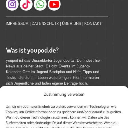
Instagram
IMPRESSUM
|
DATENSCHUTZ
|
ÜBER UNS
|
KONTAKT
Was ist youpod.de?
youpod ist das Düsseldorfer Jugendportal. Du findest hier
News aus deiner Stadt. Es gibt Events im Jugend-
Kalender, Orte im Jugend-Stadtplan und Hilfe, Tipps und
Tricks, die dich im Leben weiterbringen. Hier informieren
sich Jugendliche und laden eigene Beiträge hoch.
Zustimmung verwalten
Mach mit bei youpod.de!
Um dir ein optimales Erlebnis zu bieten, verwenden wir Technologien wie
youpod.de lebt von Menschen wie dir. Sammel
Cookies, um Geräteinformationen zu speichern und/oder darauf zuzugreifen.
journalistische Erfahrung, teile deine Perspektive und
Wenn du diesen Technologien zustimmst, können wir Daten wie das
veröffentliche deine Beiträge auf youpod.de.
Du musst
Surfverhalten oder eindeutige IDs auf dieser Website verarbeiten. Wenn du
dich anmelden, um alle Funktionen nutzen zu können, ein