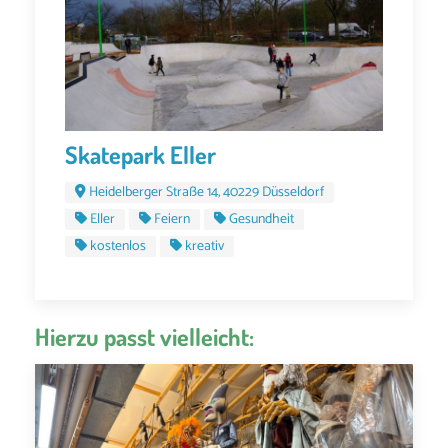
Skatepark Eller
Heidelberger Straße 14, 40229 Düsseldorf
Eller
Feiern
Gesundheit
kostenlos
kreativ
Hierzu passt vielleicht: