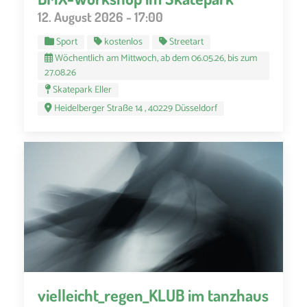
12. August 2026 - 17:00
Sport
kostenlos
Streetart
Wöchentlich am Mittwoch, ab dem 06.05.26, bis zum
27.08.26
Skatepark Eller
Heidelberger Straße 14 , 40229 Düsseldorf
vielleicht_regen_KLUB im tanzhaus