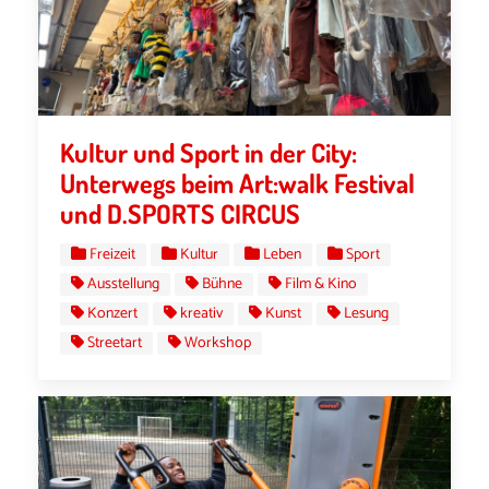
Kultur und Sport in der City:
Unterwegs beim Art:walk Festival
und D.SPORTS CIRCUS
Freizeit
Kultur
Leben
Sport
Ausstellung
Bühne
Film & Kino
Konzert
kreativ
Kunst
Lesung
Streetart
Workshop