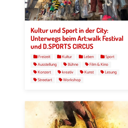
Kultur und Sport in der City:
Unterwegs beim Art:walk Festival
und D.SPORTS CIRCUS
Freizeit
Kultur
Leben
Sport
Ausstellung
Bühne
Film & Kino
Konzert
kreativ
Kunst
Lesung
Streetart
Workshop