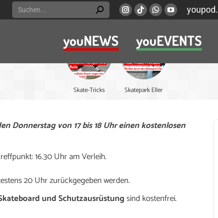
Search:
youpod.
Instagram
Viber
Whatsapp
YouTube
page
page
page
page
youNEWS
youEVENTS
opens
opens
opens
opens
in
in
in
in
new
new
new
new
window
window
window
window
Skate-Tricks
Skatepark Eller
en Donnerstag von 17 bis 18 Uhr einen kostenlosen
effpunkt: 16.30 Uhr am Verleih.
ätestens 20 Uhr zurückgegeben werden.
 Skateboard und Schutzausrüstung
sind kostenfrei.