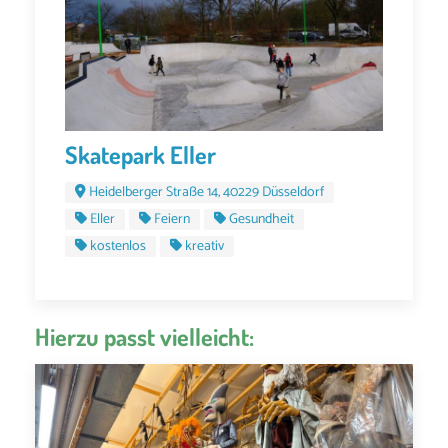
Skatepark Eller
Heidelberger Straße 14, 40229 Düsseldorf
Eller
Feiern
Gesundheit
kostenlos
kreativ
Hierzu passt vielleicht: