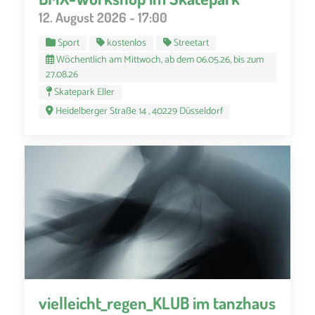
12. August 2026 - 17:00
Sport
kostenlos
Streetart
Wöchentlich am Mittwoch, ab dem 06.05.26, bis zum
27.08.26
Skatepark Eller
Heidelberger Straße 14 , 40229 Düsseldorf
vielleicht_regen_KLUB im tanzhaus