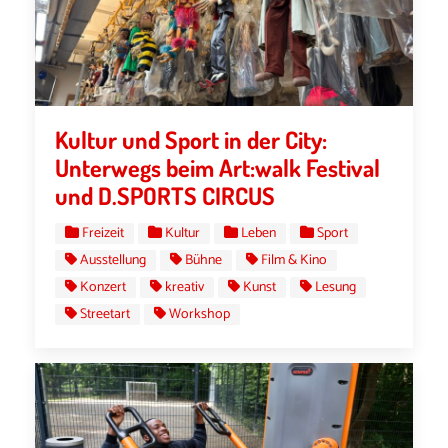
Kultur und Sport in der City:
Unterwegs beim Art:walk Festival
und D.SPORTS CIRCUS
Freizeit
Kultur
Leben
Sport
Ausstellung
Bühne
Film & Kino
Konzert
kreativ
Kunst
Lesung
Streetart
Workshop