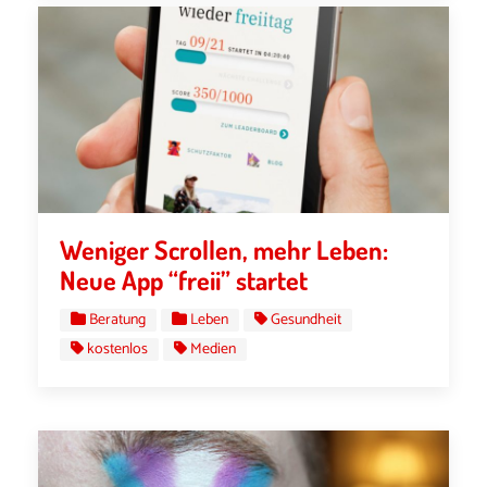
Weniger Scrollen, mehr Leben:
Neue App “freii” startet
Beratung
Leben
Gesundheit
kostenlos
Medien