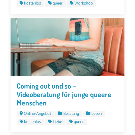
kostenlos
queer
Workshop
Coming out und so –
Videoberatung für junge queere
Menschen
Online-Angebot
Beratung
Leben
kostenlos
Liebe
queer