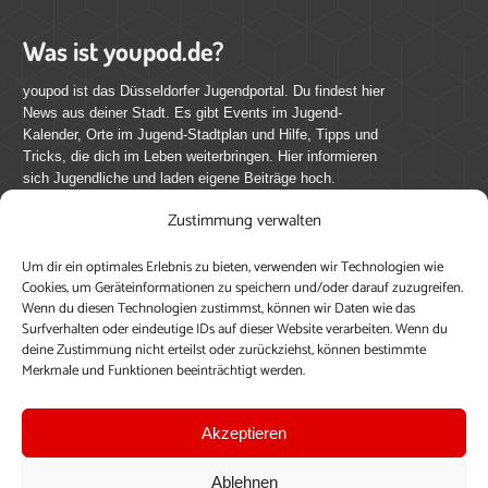
Was ist youpod.de?
youpod ist das Düsseldorfer Jugendportal. Du findest hier
News aus deiner Stadt. Es gibt Events im Jugend-
Kalender, Orte im Jugend-Stadtplan und Hilfe, Tipps und
Tricks, die dich im Leben weiterbringen. Hier informieren
sich Jugendliche und laden eigene Beiträge hoch.
Zustimmung verwalten
Mach mit bei youpod.de!
Um dir ein optimales Erlebnis zu bieten, verwenden wir Technologien wie
youpod.de lebt von Menschen wie dir. Sammel
Cookies, um Geräteinformationen zu speichern und/oder darauf zuzugreifen.
journalistische Erfahrung, teile deine Perspektive und
Wenn du diesen Technologien zustimmst, können wir Daten wie das
veröffentliche deine Beiträge auf youpod.de.
Du musst
Surfverhalten oder eindeutige IDs auf dieser Website verarbeiten. Wenn du
deine Zustimmung nicht erteilst oder zurückziehst, können bestimmte
dich anmelden, um alle Funktionen nutzen zu können, ein
Merkmale und Funktionen beeinträchtigt werden.
Profil anzulegen, eigene Beiträge hochzuladen und zu
bearbeiten.
Akzeptieren
Konto erstellen
Einloggen
Ablehnen
Upload ohne Login