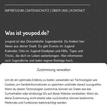
IMPRESSUM
|
DATENSCHUTZ
|
ÜBER UNS
|
KONTAKT
Was ist youpod.de?
youpod ist das Düsseldorfer Jugendportal. Du findest hier
News aus deiner Stadt. Es gibt Events im Jugend-
Kalender, Orte im Jugend-Stadtplan und Hilfe, Tipps und
Tricks, die dich im Leben weiterbringen. Hier informieren
sich Jugendliche und laden eigene Beiträge hoch.
Zustimmung verwalten
Mach mit bei youpod.de!
Um dir ein optimales Erlebnis zu bieten, verwenden wir Technologien wie
youpod.de lebt von Menschen wie dir. Sammel
Cookies, um Geräteinformationen zu speichern und/oder darauf zuzugreifen.
journalistische Erfahrung, teile deine Perspektive und
Wenn du diesen Technologien zustimmst, können wir Daten wie das
veröffentliche deine Beiträge auf youpod.de.
Du musst
Surfverhalten oder eindeutige IDs auf dieser Website verarbeiten. Wenn du
deine Zustimmung nicht erteilst oder zurückziehst, können bestimmte
dich anmelden, um alle Funktionen nutzen zu können, ein
Merkmale und Funktionen beeinträchtigt werden.
Profil anzulegen, eigene Beiträge hochzuladen und zu