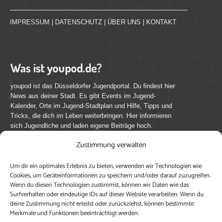
IMPRESSUM
|
DATENSCHUTZ
|
ÜBER UNS
|
KONTAKT
Was ist youpod.de?
youpod ist das Düsseldorfer Jugendportal. Du findest hier
News aus deiner Stadt. Es gibt Events im Jugend-
Kalender, Orte im Jugend-Stadtplan und Hilfe, Tipps und
Tricks, die dich im Leben weiterbringen. Hier informieren
sich Jugendliche und laden eigene Beiträge hoch.
Zustimmung verwalten
Mach mit bei youpod.de!
Um dir ein optimales Erlebnis zu bieten, verwenden wir Technologien wie
youpod.de lebt von Menschen wie dir. Sammel
Cookies, um Geräteinformationen zu speichern und/oder darauf zuzugreifen.
journalistische Erfahrung, teile deine Perspektive und
Wenn du diesen Technologien zustimmst, können wir Daten wie das
veröffentliche deine Beiträge auf youpod.de.
Du musst
Surfverhalten oder eindeutige IDs auf dieser Website verarbeiten. Wenn du
deine Zustimmung nicht erteilst oder zurückziehst, können bestimmte
dich anmelden, um alle Funktionen nutzen zu können, ein
Merkmale und Funktionen beeinträchtigt werden.
Profil anzulegen, eigene Beiträge hochzuladen und zu