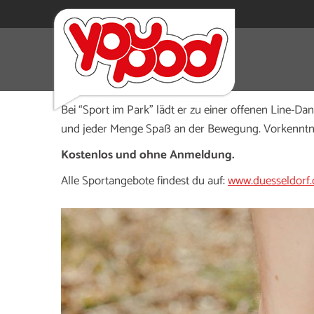
Tanzen unter freiem Himmel: Jeden Freitag um 16.30
den Musikpavillon im Schlosspark Eller zum Beben.
Bei “Sport im Park” lädt er zu einer offenen Line-Da
und jeder Menge Spaß an der Bewegung. Vorkenntni
Kostenlos und ohne Anmeldung.
Alle Sportangebote findest du auf:
www.duesseldorf.