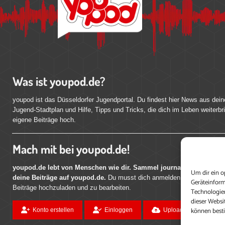
Was ist youpod.de?
youpod ist das Düsseldorfer Jugendportal. Du findest hier News aus dein
Jugend-Stadtplan und Hilfe, Tipps und Tricks, die dich im Leben weiterbr
eigene Beiträge hoch.
Mach mit bei youpod.de!
youpod.de lebt von Menschen wie dir. Sammel journalistische Erfahr
Um dir ein o
deine Beiträge auf youpod.de.
Du musst dich anmelden, um alle Funktio
Geräteinform
Beiträge hochzuladen und zu bearbeiten.
Technologien
dieser Websi
können best
Konto erstellen
Einloggen
Upload ohne Login