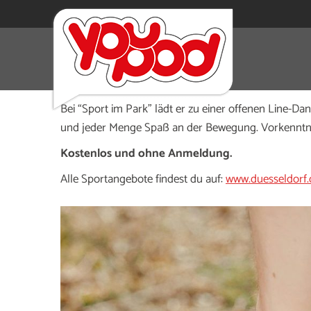
Tanzen unter freiem Himmel: Jeden Freitag um 16.30
den Musikpavillon im Schlosspark Eller zum Beben.
Bei “Sport im Park” lädt er zu einer offenen Line-Da
und jeder Menge Spaß an der Bewegung. Vorkenntni
Kostenlos und ohne Anmeldung.
Alle Sportangebote findest du auf:
www.duesseldorf.