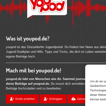
Was ist youpod.de?
youpod ist das Düsseldorfer Jugendportal. Du findest hier News aus dein
Jugend-Stadtplan und Hilfe, Tipps und Tricks, die dich im Leben weiterbr
eigene Beiträge hoch.
Mach mit bei youpod.de!
youpod.de lebt von Menschen wie dir. Sammel journalistische Erfahr
Um dir ein o
deine Beiträge auf youpod.de.
Du musst dich anmelden, um alle Funktio
Geräteinform
Beiträge hochzuladen und zu bearbeiten.
Technologien
dieser Websi
können best
Konto erstellen
Einloggen
Upload ohne Login