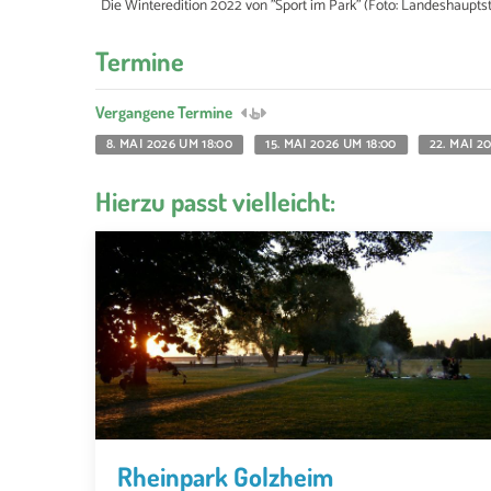
Die Winteredition 2022 von "Sport im Park" (Foto: Landeshaupts
Termine
Vergangene Termine
8. MAI 2026 UM 18:00
15. MAI 2026 UM 18:00
22. MAI 2
Hierzu passt vielleicht:
Rheinpark Golzheim