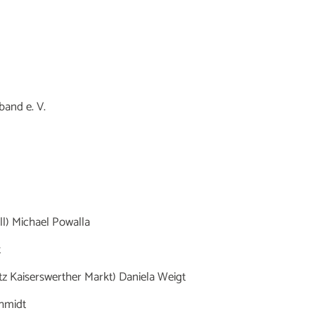
and e. V.
l) Michael Powalla
t
tz Kaiserswerther Markt) Daniela Weigt
hmidt