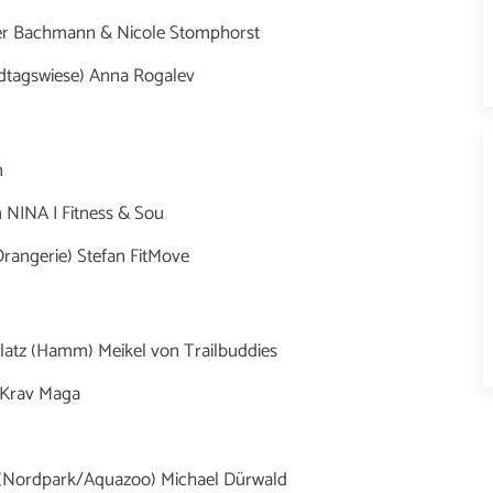
fer Bachmann & Nicole Stomphorst
andtagswiese) Anna Rogalev
n
m NINA I Fitness & Sou
Orangerie) Stefan FitMove
Platz (Hamm) Meikel von Trailbuddies
 Krav Maga
eg (Nordpark/Aquazoo) Michael Dürwald