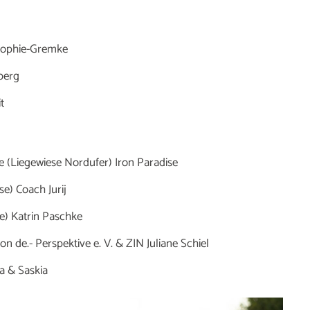
-Sophie-Gremke
berg
t
ee (Liegewiese Nordufer) Iron Paradise
e) Coach Jurij
e) Katrin Paschke
e.- Perspektive e. V. & ZIN Juliane Schiel
a & Saskia