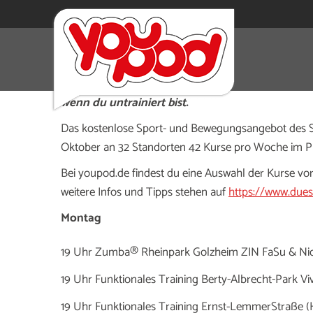
Gemeinsam kostenlos draußen trainieren – das is
verschiedenen Parks. Du musst dich nicht anm
wenn du untrainiert bist.
Das kostenlose Sport- und Bewegungsangebot des Sp
Oktober an 32 Standorten 42 Kurse pro Woche im 
Bei youpod.de findest du eine Auswahl der Kurse v
weitere Infos und Tipps stehen auf
https://www.dues
Montag
19 Uhr Zumba® Rheinpark Golzheim ZIN FaSu & Ni
19 Uhr Funktionales Training Berty-Albrecht-Park Viv
19 Uhr Funktionales Training Ernst-LemmerStraße (H