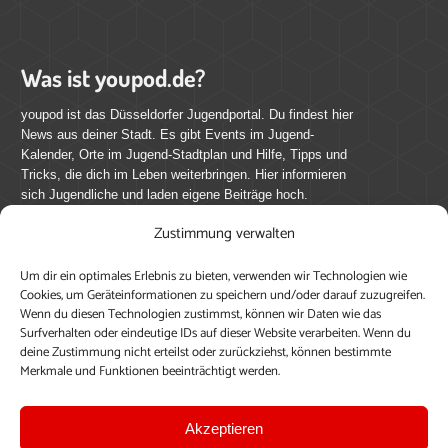
Was ist youpod.de?
youpod ist das Düsseldorfer Jugendportal. Du findest hier
News aus deiner Stadt. Es gibt Events im Jugend-
Kalender, Orte im Jugend-Stadtplan und Hilfe, Tipps und
Tricks, die dich im Leben weiterbringen. Hier informieren
sich Jugendliche und laden eigene Beiträge hoch.
Zustimmung verwalten
Mach mit bei youpod.de!
Um dir ein optimales Erlebnis zu bieten, verwenden wir Technologien wie
youpod.de lebt von Menschen wie dir. Sammel
Cookies, um Geräteinformationen zu speichern und/oder darauf zuzugreifen.
journalistische Erfahrung, teile deine Perspektive und
Wenn du diesen Technologien zustimmst, können wir Daten wie das
veröffentliche deine Beiträge auf youpod.de.
Du musst
Surfverhalten oder eindeutige IDs auf dieser Website verarbeiten. Wenn du
deine Zustimmung nicht erteilst oder zurückziehst, können bestimmte
dich anmelden, um alle Funktionen nutzen zu können, ein
Merkmale und Funktionen beeinträchtigt werden.
Profil anzulegen, eigene Beiträge hochzuladen und zu
bearbeiten.
Akzeptieren
Konto erstellen
Einloggen