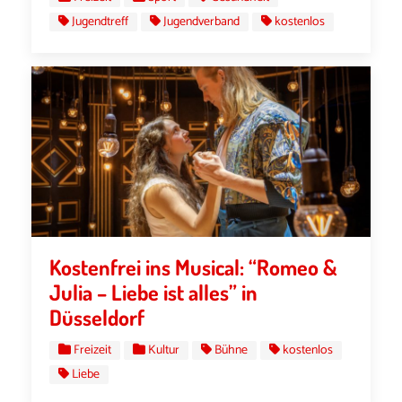
Jugendtreff
Jugendverband
kostenlos
Kostenfrei ins Musical: “Romeo &
Julia – Liebe ist alles” in
Düsseldorf
Freizeit
Kultur
Bühne
kostenlos
Liebe