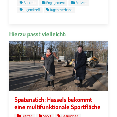
Benrath
Engagement
Freizeit
Jugendtreff
Jugendverband
Hierzu passt vielleicht:
Spatenstich: Hassels bekommt
eine multifunktionale Sportfläche
Freizeit
Sport
Gesundheit