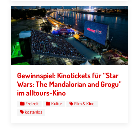
Gewinnspiel: Kinotickets für “Star
Wars: The Mandalorian and Grogu”
im alltours-Kino
Freizeit
Kultur
Film & Kino
kostenlos