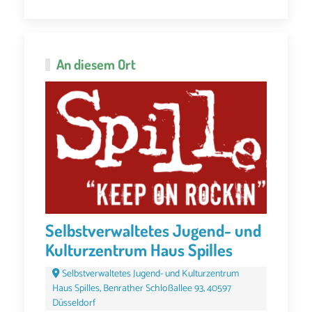
An diesem Ort
Selbstverwaltetes Jugend- und
Kulturzentrum Haus Spilles
Selbstverwaltetes Jugend- und Kulturzentrum
Haus Spilles, Benrather Schloßallee 93, 40597
Düsseldorf