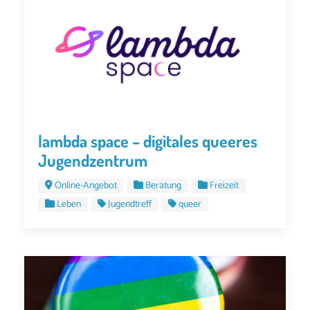
lambda space – digitales queeres
Jugendzentrum
Online-Angebot
Beratung
Freizeit
Leben
Jugendtreff
queer