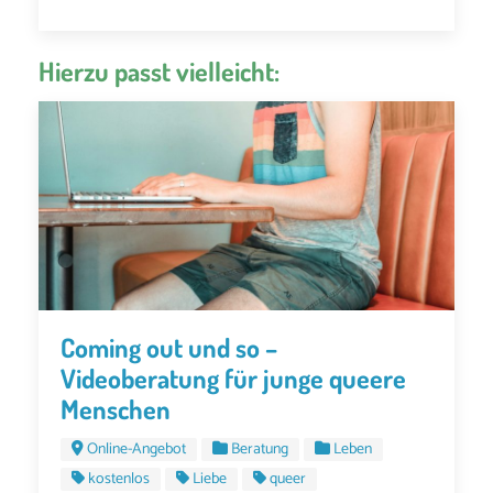
Hierzu passt vielleicht:
Coming out und so –
Videoberatung für junge queere
Menschen
Online-Angebot
Beratung
Leben
kostenlos
Liebe
queer