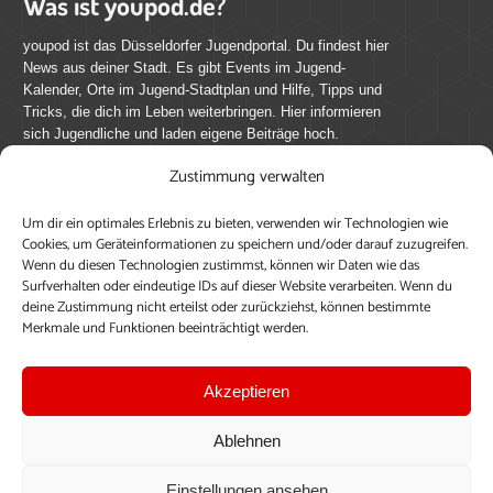
Was ist youpod.de?
youpod ist das Düsseldorfer Jugendportal. Du findest hier
News aus deiner Stadt. Es gibt Events im Jugend-
Kalender, Orte im Jugend-Stadtplan und Hilfe, Tipps und
Tricks, die dich im Leben weiterbringen. Hier informieren
sich Jugendliche und laden eigene Beiträge hoch.
Zustimmung verwalten
Mach mit bei youpod.de!
Um dir ein optimales Erlebnis zu bieten, verwenden wir Technologien wie
youpod.de lebt von Menschen wie dir. Sammel
Cookies, um Geräteinformationen zu speichern und/oder darauf zuzugreifen.
journalistische Erfahrung, teile deine Perspektive und
Wenn du diesen Technologien zustimmst, können wir Daten wie das
veröffentliche deine Beiträge auf youpod.de.
Du musst
Surfverhalten oder eindeutige IDs auf dieser Website verarbeiten. Wenn du
deine Zustimmung nicht erteilst oder zurückziehst, können bestimmte
dich anmelden, um alle Funktionen nutzen zu können, ein
Merkmale und Funktionen beeinträchtigt werden.
Profil anzulegen, eigene Beiträge hochzuladen und zu
bearbeiten.
Akzeptieren
Konto erstellen
Einloggen
Ablehnen
Upload ohne Login
Einstellungen ansehen