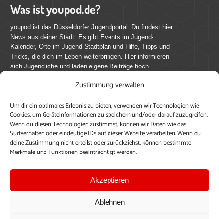
Was ist youpod.de?
youpod ist das Düsseldorfer Jugendportal. Du findest hier
News aus deiner Stadt. Es gibt Events im Jugend-
Kalender, Orte im Jugend-Stadtplan und Hilfe, Tipps und
Tricks, die dich im Leben weiterbringen. Hier informieren
sich Jugendliche und laden eigene Beiträge hoch.
Zustimmung verwalten
Mach mit bei youpod.de!
Um dir ein optimales Erlebnis zu bieten, verwenden wir Technologien wie
youpod.de lebt von Menschen wie dir. Sammel
Cookies, um Geräteinformationen zu speichern und/oder darauf zuzugreifen.
journalistische Erfahrung, teile deine Perspektive und
Wenn du diesen Technologien zustimmst, können wir Daten wie das
veröffentliche deine Beiträge auf youpod.de.
Du musst
Surfverhalten oder eindeutige IDs auf dieser Website verarbeiten. Wenn du
deine Zustimmung nicht erteilst oder zurückziehst, können bestimmte
dich anmelden, um alle Funktionen nutzen zu können, ein
Merkmale und Funktionen beeinträchtigt werden.
Profil anzulegen, eigene Beiträge hochzuladen und zu
bearbeiten.
Akzeptieren
Konto erstellen
Einloggen
Ablehnen
Upload ohne Login