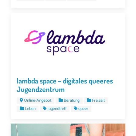
lambda space – digitales queeres
Jugendzentrum
Online-Angebot
Beratung
Freizeit
Leben
Jugendtreff
queer