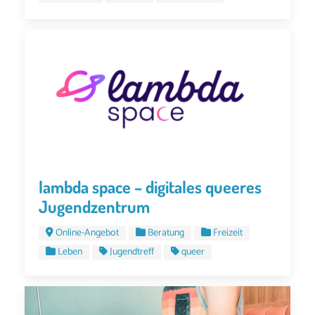
lambda space – digitales queeres
Jugendzentrum
Online-Angebot
Beratung
Freizeit
Leben
Jugendtreff
queer