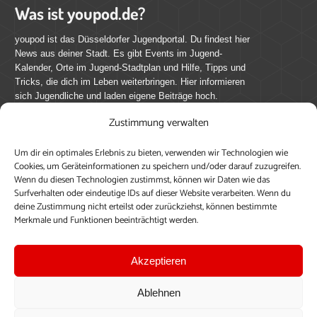
Was ist youpod.de?
youpod ist das Düsseldorfer Jugendportal. Du findest hier
News aus deiner Stadt. Es gibt Events im Jugend-
Kalender, Orte im Jugend-Stadtplan und Hilfe, Tipps und
Tricks, die dich im Leben weiterbringen. Hier informieren
sich Jugendliche und laden eigene Beiträge hoch.
Zustimmung verwalten
Mach mit bei youpod.de!
Um dir ein optimales Erlebnis zu bieten, verwenden wir Technologien wie
youpod.de lebt von Menschen wie dir. Sammel
Cookies, um Geräteinformationen zu speichern und/oder darauf zuzugreifen.
journalistische Erfahrung, teile deine Perspektive und
Wenn du diesen Technologien zustimmst, können wir Daten wie das
veröffentliche deine Beiträge auf youpod.de.
Du musst
Surfverhalten oder eindeutige IDs auf dieser Website verarbeiten. Wenn du
deine Zustimmung nicht erteilst oder zurückziehst, können bestimmte
dich anmelden, um alle Funktionen nutzen zu können, ein
Merkmale und Funktionen beeinträchtigt werden.
Profil anzulegen, eigene Beiträge hochzuladen und zu
bearbeiten.
Akzeptieren
Konto erstellen
Einloggen
Ablehnen
Upload ohne Login