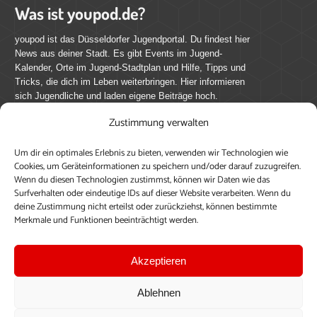
Was ist youpod.de?
youpod ist das Düsseldorfer Jugendportal. Du findest hier
News aus deiner Stadt. Es gibt Events im Jugend-
Kalender, Orte im Jugend-Stadtplan und Hilfe, Tipps und
Tricks, die dich im Leben weiterbringen. Hier informieren
sich Jugendliche und laden eigene Beiträge hoch.
Zustimmung verwalten
Mach mit bei youpod.de!
Um dir ein optimales Erlebnis zu bieten, verwenden wir Technologien wie
youpod.de lebt von Menschen wie dir. Sammel
Cookies, um Geräteinformationen zu speichern und/oder darauf zuzugreifen.
journalistische Erfahrung, teile deine Perspektive und
Wenn du diesen Technologien zustimmst, können wir Daten wie das
veröffentliche deine Beiträge auf youpod.de.
Du musst
Surfverhalten oder eindeutige IDs auf dieser Website verarbeiten. Wenn du
deine Zustimmung nicht erteilst oder zurückziehst, können bestimmte
dich anmelden, um alle Funktionen nutzen zu können, ein
Merkmale und Funktionen beeinträchtigt werden.
Profil anzulegen, eigene Beiträge hochzuladen und zu
bearbeiten.
Akzeptieren
Konto erstellen
Einloggen
Ablehnen
Upload ohne Login