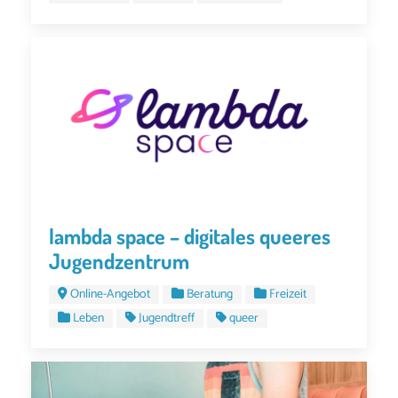
lambda space – digitales queeres
Jugendzentrum
Online-Angebot
Beratung
Freizeit
Leben
Jugendtreff
queer