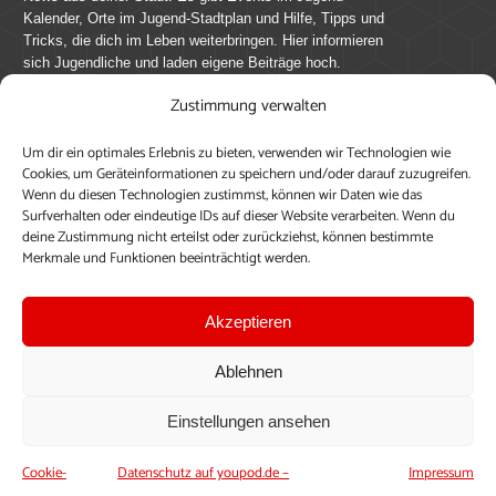
Kalender, Orte im Jugend-Stadtplan und Hilfe, Tipps und
Tricks, die dich im Leben weiterbringen. Hier informieren
sich Jugendliche und laden eigene Beiträge hoch.
Zustimmung verwalten
Mach mit bei youpod.de!
Um dir ein optimales Erlebnis zu bieten, verwenden wir Technologien wie
youpod.de lebt von Menschen wie dir. Sammel
Cookies, um Geräteinformationen zu speichern und/oder darauf zuzugreifen.
journalistische Erfahrung, teile deine Perspektive und
Wenn du diesen Technologien zustimmst, können wir Daten wie das
veröffentliche deine Beiträge auf youpod.de.
Du musst
Surfverhalten oder eindeutige IDs auf dieser Website verarbeiten. Wenn du
deine Zustimmung nicht erteilst oder zurückziehst, können bestimmte
dich anmelden, um alle Funktionen nutzen zu können, ein
Merkmale und Funktionen beeinträchtigt werden.
Profil anzulegen, eigene Beiträge hochzuladen und zu
bearbeiten.
Akzeptieren
Konto erstellen
Einloggen
Ablehnen
Upload ohne Login
Einstellungen ansehen
Cookie-
Datenschutz auf youpod.de –
Impressum