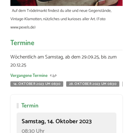
Auf dem Trödelmarkt findest du alte und neue Gegenstände,
Vintage-Klamotten, nützliches und kurioses aller Art. (Foto:
www.pexels.de)
Termine
Wöchentlich am Samstag, ab dem 29.09.25, bis zum
20.12.25
Vergangene Termine
14. OKTOBER 2023 UM 08:30
28. OKTOBER 2023 UM 08:30
18. 
Termin
Samstag, 14. Oktober 2023
08:30 Uhr