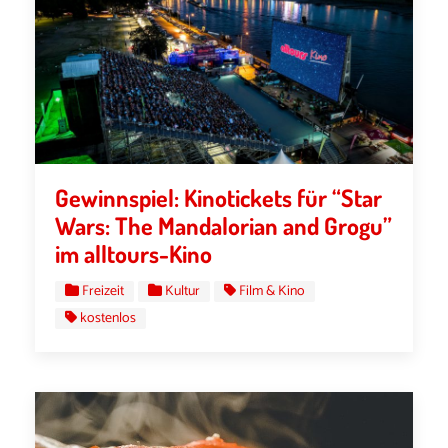
Gewinnspiel: Kinotickets für “Star
Wars: The Mandalorian and Grogu”
im alltours-Kino
Freizeit
Kultur
Film & Kino
kostenlos