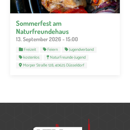
Sommerfest am
Naturfreundehaus
13. September 2026 - 15:00
Freizeit
Feiern
Jugendverband
kostenlos
NaturFreunde-Jugend
Morper Straße 128, 40625 Düsseldorf