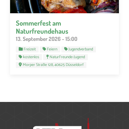
Sommerfest am
Naturfreundehaus
13. September 2026 - 15:00
Freizeit
Feiern
Jugendverband
kostenlos
NaturFreunde-Jugend
Morper Straße 128, 40625 Düsseldorf