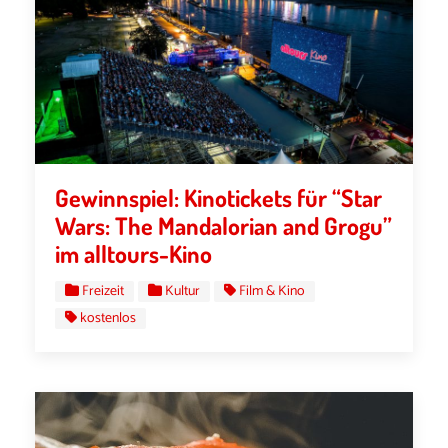
Gewinnspiel: Kinotickets für “Star
Wars: The Mandalorian and Grogu”
im alltours-Kino
Freizeit
Kultur
Film & Kino
kostenlos