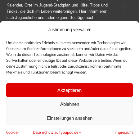
Kalender, Orte im Jugend-Stadtplan und Hilfe, Tipps und
Tricks, die dich im Leben weiterbringen. Hier informieren
sich Jugendliche und laden eigene Beiträge hoch.
Zustimmung verwalten
Mach mit bei youpod.de!
Um dir ein optimales Erlebnis zu bieten, verwenden wir Technologien wie
youpod.de lebt von Menschen wie dir. Sammel
Cookies, um Geräteinformationen zu speichern und/oder darauf zuzugreifen.
journalistische Erfahrung, teile deine Perspektive und
Wenn du diesen Technologien zustimmst, können wir Daten wie das
veröffentliche deine Beiträge auf youpod.de.
Du musst
Surfverhalten oder eindeutige IDs auf dieser Website verarbeiten. Wenn du
deine Zustimmung nicht erteilst oder zurückziehst, können bestimmte
dich anmelden, um alle Funktionen nutzen zu können, ein
Merkmale und Funktionen beeinträchtigt werden.
Profil anzulegen, eigene Beiträge hochzuladen und zu
bearbeiten.
Akzeptieren
Konto erstellen
Einloggen
Ablehnen
Upload ohne Login
Einstellungen ansehen
Cookie-
Datenschutz auf youpod.de –
Impressum