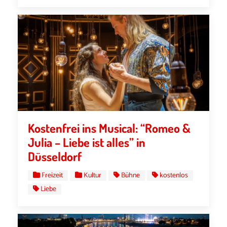
Kostenfrei ins Musical: “Romeo &
Julia – Liebe ist alles” in
Düsseldorf
Freizeit
Kultur
Bühne
kostenlos
Liebe