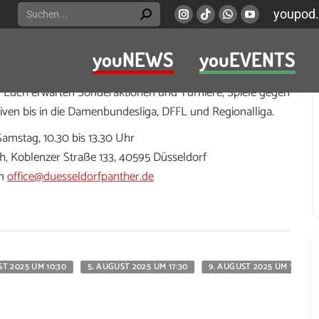
Search:
youpod.
Instagram
Viber
Whatsapp
YouTube
page
page
page
page
youNEWS
youEVENTS
opens
opens
opens
opens
nen für ihr U16-Flag-Football-Team.
in
in
in
in
Euch erwarten Sonderaktionen und Turniere, Spiele gegen
new
new
new
new
tiven bis in die Damenbundesliga, DFFL und Regionalliga.
window
window
window
window
Samstag, 10.30 bis 13.30 Uhr
h, Koblenzer Straße 133, 40595 Düsseldorf
an
office@duesseldorfpanther.de
ST 2025 UM 10:30
5. AUGUST 2025 UM 17:30
9. AUGUST 2025 UM 10:30