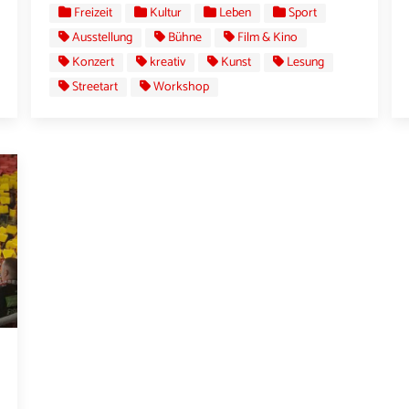
Freizeit
Kultur
Leben
Sport
Ausstellung
Bühne
Film & Kino
Konzert
kreativ
Kunst
Lesung
Streetart
Workshop