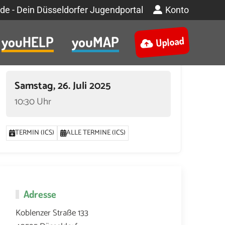
de - Dein Düsseldorfer Jugendportal
Konto
youHELP
youMAP
Upload
Termin
Samstag, 26. Juli 2025
10:30 Uhr
TERMIN (ICS)
ALLE TERMINE (ICS)
12. AUGUST 2025 UM 17:30
9. SEPTEMBER 2025 UM 17:30
13. SEPTEM
Adresse
Koblenzer Straße 133