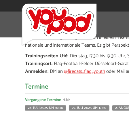
Die Fire Cats Flag Youth suchen neue Spieler*in
Mädchen und Jungs sind gemeinsam in einem Team. 
nationale und internationale Teams. Es gibt Perspek
Trainingszeiten U16:
Dienstag, 17.30 bis 19.30 Uhr, 
Trainingsort:
Flag-Football-Felder Düsseldorf-Garat
Anmelden:
DM an
@firecats_flag_youth
oder Mail 
Termine
Vergangene Termine
26. JULI 2025 UM 10:30
29. JULI 2025 UM 17:30
2. AUGU