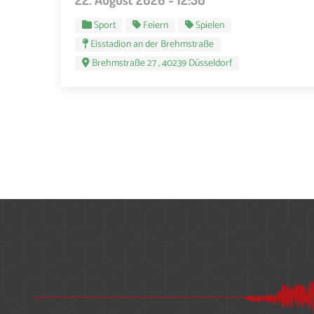
Sport
Feiern
Spielen
Eisstadion an der Brehmstraße
Brehmstraße 27 , 40239 Düsseldorf