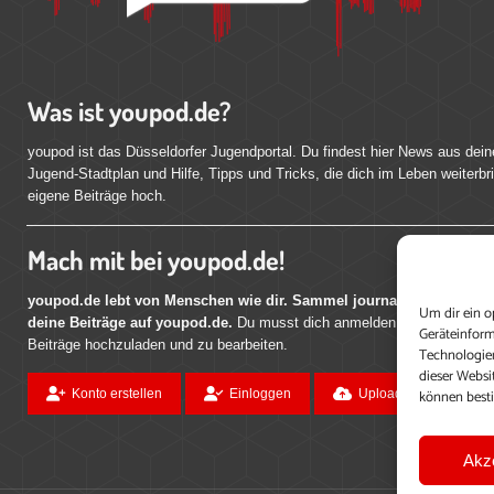
Was ist youpod.de?
youpod ist das Düsseldorfer Jugendportal. Du findest hier News aus dein
Jugend-Stadtplan und Hilfe, Tipps und Tricks, die dich im Leben weiterbr
eigene Beiträge hoch.
Mach mit bei youpod.de!
youpod.de lebt von Menschen wie dir. Sammel journalistische Erfahr
Um dir ein o
deine Beiträge auf youpod.de.
Du musst dich anmelden, um alle Funktio
Geräteinform
Beiträge hochzuladen und zu bearbeiten.
Technologien
dieser Websi
können best
Konto erstellen
Einloggen
Upload ohne Login
Akz