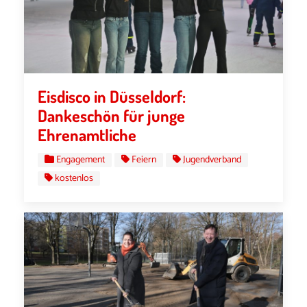
Eisdisco in Düsseldorf:
Dankeschön für junge
Ehrenamtliche
Engagement
Feiern
Jugendverband
kostenlos