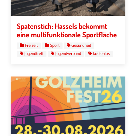
Spatenstich: Hassels bekommt
eine multifunktionale Sportfläche
Freizeit
Sport
Gesundheit
Jugendtreff
Jugendverband
kostenlos