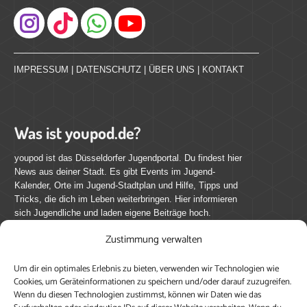
Instagram
IMPRESSUM
|
DATENSCHUTZ
|
ÜBER UNS
|
KONTAKT
Was ist youpod.de?
youpod ist das Düsseldorfer Jugendportal. Du findest hier
News aus deiner Stadt. Es gibt Events im Jugend-
Kalender, Orte im Jugend-Stadtplan und Hilfe, Tipps und
Tricks, die dich im Leben weiterbringen. Hier informieren
sich Jugendliche und laden eigene Beiträge hoch.
Zustimmung verwalten
Mach mit bei youpod.de!
Um dir ein optimales Erlebnis zu bieten, verwenden wir Technologien wie
youpod.de lebt von Menschen wie dir. Sammel
Cookies, um Geräteinformationen zu speichern und/oder darauf zuzugreifen.
journalistische Erfahrung, teile deine Perspektive und
Wenn du diesen Technologien zustimmst, können wir Daten wie das
veröffentliche deine Beiträge auf youpod.de.
Du musst