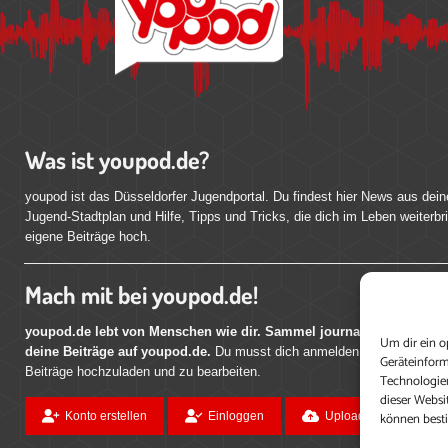
Was ist youpod.de?
youpod ist das Düsseldorfer Jugendportal. Du findest hier News aus dein
Jugend-Stadtplan und Hilfe, Tipps und Tricks, die dich im Leben weiterbr
eigene Beiträge hoch.
Mach mit bei youpod.de!
youpod.de lebt von Menschen wie dir. Sammel journalistische Erfahr
Um dir ein o
deine Beiträge auf youpod.de.
Du musst dich anmelden, um alle Funktio
Geräteinform
Beiträge hochzuladen und zu bearbeiten.
Technologien
dieser Websi
können best
Konto erstellen
Einloggen
Upload ohne Login