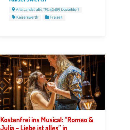
Alte Landstraße 179, 40489 Düsseldorf
Kaiserswerth
Freizeit
Kostenfrei ins Musical: “Romeo &
Julia – Liebe ist alles” in