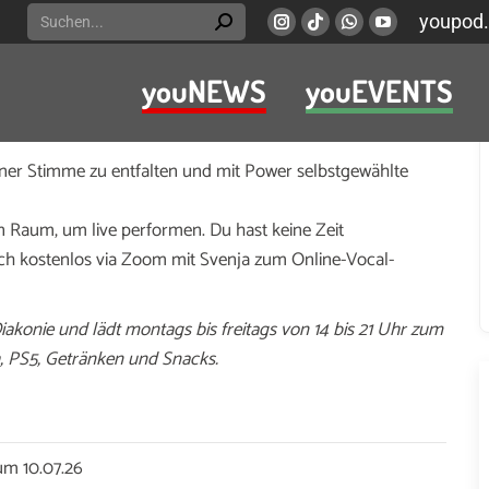
Search:
youpod.
Instagram
Viber
Whatsapp
YouTube
page
page
page
page
youNEWS
youEVENTS
opens
opens
opens
opens
 können im Jugendtreff Teestube jeden Donnerstag
in
in
in
in
achen.
new
new
new
new
einer Stimme zu entfalten und mit Power selbstgewählte
window
window
window
window
 Raum, um live performen. Du hast keine Zeit
h kostenlos via Zoom mit Svenja zum Online-Vocal-
Diakonie und lädt montags bis freitags von 14 bis 21 Uhr zum
ch, PS5, Getränken und Snacks.
um 10.07.26