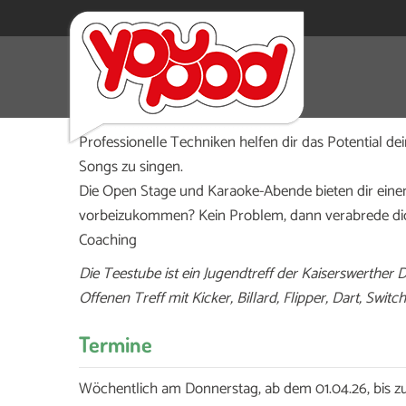
Jugendliche und junge Erwachsene ab 16 Jahren
von 17 bis 18.30 Uhr beim Vocal-Coaching mitm
Professionelle Techniken helfen dir das Potential d
Songs zu singen.
Die Open Stage und Karaoke-Abende bieten dir einen
vorbeizukommen? Kein Problem, dann verabrede dic
Coaching
Die Teestube ist ein Jugendtreff der Kaiserswerther 
Offenen Treff mit Kicker, Billard, Flipper, Dart, Swit
Termine
Wöchentlich am Donnerstag, ab dem 01.04.26, bis z