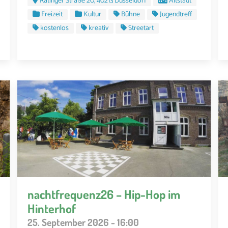
Ratinger Straße 20, 40213 Düsseldorf
Altstadt
Freizeit
Kultur
Bühne
Jugendtreff
kostenlos
kreativ
Streetart
nachtfrequenz26 – Hip-Hop im
Hinterhof
25. September 2026 - 16:00