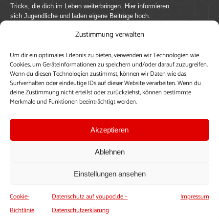
Tricks, die dich im Leben weiterbringen. Hier informieren
sich Jugendliche und laden eigene Beiträge hoch.
Zustimmung verwalten
Mach mit bei youpod.de!
Um dir ein optimales Erlebnis zu bieten, verwenden wir Technologien wie
youpod.de lebt von Menschen wie dir. Sammel
Cookies, um Geräteinformationen zu speichern und/oder darauf zuzugreifen.
journalistische Erfahrung, teile deine Perspektive und
Wenn du diesen Technologien zustimmst, können wir Daten wie das
veröffentliche deine Beiträge auf youpod.de.
Du musst
Surfverhalten oder eindeutige IDs auf dieser Website verarbeiten. Wenn du
deine Zustimmung nicht erteilst oder zurückziehst, können bestimmte
dich anmelden, um alle Funktionen nutzen zu können, ein
Merkmale und Funktionen beeinträchtigt werden.
Profil anzulegen, eigene Beiträge hochzuladen und zu
bearbeiten.
Akzeptieren
Konto erstellen
Einloggen
Ablehnen
Upload ohne Login
Einstellungen ansehen
Cookie-
Datenschutz auf youpod.de –
Impressum
Richtlinie
Datenschutzerklärung