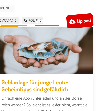
de - Dein Düsseldorfer Jugendportal
Konto
UKUNFT
youHELP
youMAP
Upload
DVERBAND
POLITIK
Geldanlage für junge Leute:
Geheimtipps sind gefährlich
Einfach eine App runterladen und an der Börse
reich werden? So leicht ist es leider nicht, warnt die