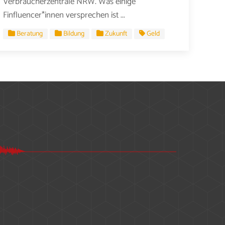
Verbraucherzentrale NRW. Was einige
Finfluencer*innen versprechen ist ...
Beratung
Bildung
Zukunft
Geld