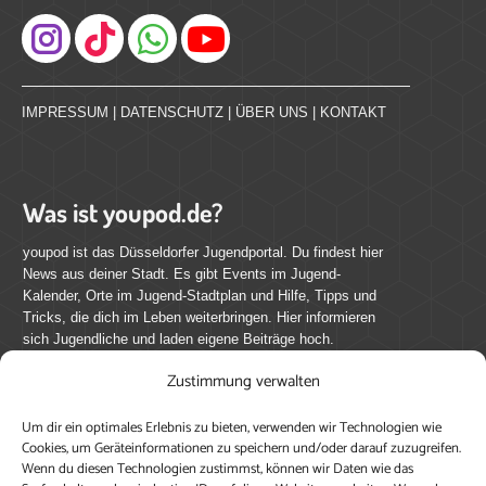
Instagram
IMPRESSUM
|
DATENSCHUTZ
|
ÜBER UNS
|
KONTAKT
Was ist youpod.de?
youpod ist das Düsseldorfer Jugendportal. Du findest hier
News aus deiner Stadt. Es gibt Events im Jugend-
Kalender, Orte im Jugend-Stadtplan und Hilfe, Tipps und
Tricks, die dich im Leben weiterbringen. Hier informieren
sich Jugendliche und laden eigene Beiträge hoch.
Zustimmung verwalten
Mach mit bei youpod.de!
Um dir ein optimales Erlebnis zu bieten, verwenden wir Technologien wie
youpod.de lebt von Menschen wie dir. Sammel
Cookies, um Geräteinformationen zu speichern und/oder darauf zuzugreifen.
journalistische Erfahrung, teile deine Perspektive und
Wenn du diesen Technologien zustimmst, können wir Daten wie das
veröffentliche deine Beiträge auf youpod.de.
Du musst