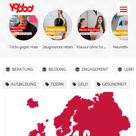
K
lausur ohne Stress
Tricks gegen Hate
Zeugnisnote retten
Neurodiversit
BERATUNG
BILDUNG
ENGAGEMENT
LEBEN
AUSBILDUNG
FEIERN
GELD
GESUNDHEIT