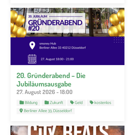
20. Gründerabend – Die
Jubiläumsausgabe
27. August 2026 - 18:00
Bildung
Zukunft
Geld
kostenlos
Berliner Allee 33, Düsseldorf