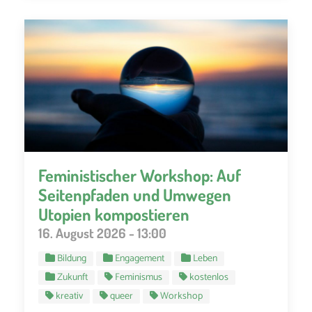
Feministischer Workshop: Auf
Seitenpfaden und Umwegen
Utopien kompostieren
16. August 2026 - 13:00
Bildung
Engagement
Leben
Zukunft
Feminismus
kostenlos
kreativ
queer
Workshop