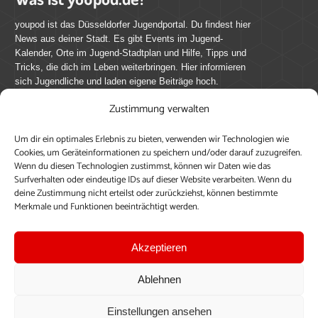
youpod ist das Düsseldorfer Jugendportal. Du findest hier
News aus deiner Stadt. Es gibt Events im Jugend-
Kalender, Orte im Jugend-Stadtplan und Hilfe, Tipps und
Tricks, die dich im Leben weiterbringen. Hier informieren
sich Jugendliche und laden eigene Beiträge hoch.
Zustimmung verwalten
Mach mit bei youpod.de!
Um dir ein optimales Erlebnis zu bieten, verwenden wir Technologien wie
youpod.de lebt von Menschen wie dir. Sammel
Cookies, um Geräteinformationen zu speichern und/oder darauf zuzugreifen.
journalistische Erfahrung, teile deine Perspektive und
Wenn du diesen Technologien zustimmst, können wir Daten wie das
veröffentliche deine Beiträge auf youpod.de.
Du musst
Surfverhalten oder eindeutige IDs auf dieser Website verarbeiten. Wenn du
deine Zustimmung nicht erteilst oder zurückziehst, können bestimmte
dich anmelden, um alle Funktionen nutzen zu können, ein
Merkmale und Funktionen beeinträchtigt werden.
Profil anzulegen, eigene Beiträge hochzuladen und zu
bearbeiten.
Akzeptieren
Konto erstellen
Einloggen
Ablehnen
Upload ohne Login
Einstellungen ansehen