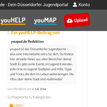
de - Dein Düsseldorfer Jugendportal
Konto
youHELP
youMAP
Upload
Ein
youHELP
-Beitrag von
youpod.de Redaktion
youpod ist das Düsseldorfer Jugendportal –
also eine Internetseite extra für dich. Du findest
hier aktuelle News aus allen Bereichen deiner
Stadt. Es gibt coole Events im Jugend-Kalender,
tolle Orte im Jugend-Stadtplan und Hilfe, Tipps
und Tricks, die dich im Leben weiterbringen. Die
Infos über deine Stadt sind multimedial.
Veröffentlicht am
2. Juli 2014
Schlagworte & Kategorien:
Leben