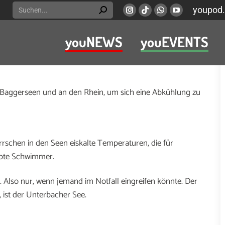
Search:
youpod.
Instagram
Viber
Whatsapp
YouTube
page
page
page
page
youNEWS
youEVENTS
opens
opens
opens
opens
hrlich, im Rhein schwimmen zu gehen. Feuerwehr,
in
in
in
in
bensrettungsgesellschaft (DLRG) und das Deutsche
new
new
new
new
window
window
window
window
n Baggerseen und an den Rhein, um sich eine Abkühlung zu
rrschen in den Seen eiskalte Temperaturen, die für
übte Schwimmer.
. Also nur, wenn jemand im Notfall eingreifen könnte. Der
t, ist der Unterbacher See.