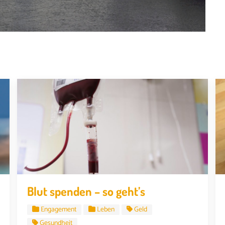
Blut spenden – so geht’s
Engagement
Leben
Geld
Gesundheit