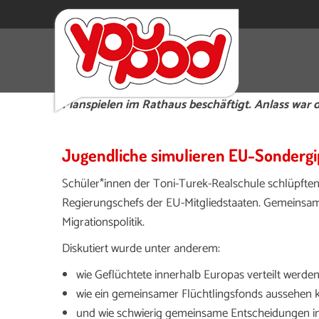
Wie entstehen eigentlich Entscheidungen in de
Kompromisse oft so lange? Mit diesen Fragen hab
Planspielen im Rathaus beschäftigt. Anlass war 
Jugendliche simulieren EU-Sondergi
Schüler*innen der
Toni-Turek-Realschule
schlüpften
Regierungschefs der EU-Mitgliedstaaten. Gemeinsam 
Migrationspolitik.
Diskutiert wurde unter anderem:
wie Geflüchtete innerhalb Europas verteilt werde
wie ein gemeinsamer Flüchtlingsfonds aussehen 
und wie schwierig gemeinsame Entscheidungen in