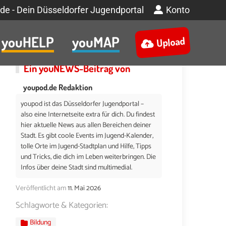
de - Dein Düsseldorfer Jugendportal
Konto
youHELP
youMAP
Upload
Ein
youNEWS
-Beitrag von
youpod.de Redaktion
youpod ist das Düsseldorfer Jugendportal –
also eine Internetseite extra für dich. Du findest
hier aktuelle News aus allen Bereichen deiner
Stadt. Es gibt coole Events im Jugend-Kalender,
tolle Orte im Jugend-Stadtplan und Hilfe, Tipps
und Tricks, die dich im Leben weiterbringen. Die
Infos über deine Stadt sind multimedial.
Veröffentlicht am
11. Mai 2026
Schlagworte & Kategorien:
Bildung