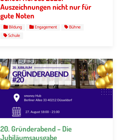
Auszeichnungen nicht nur für
gute Noten
Bildung
Engagement
Bühne
Schule
20. Gründerabend – Die
Jubiläumsausgabe