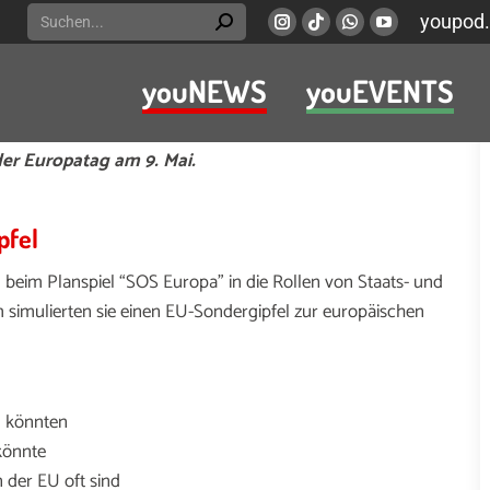
Search:
youpod.
Instagram
Viber
Whatsapp
YouTube
page
page
page
page
youNEWS
youEVENTS
opens
opens
opens
opens
r Europäischen Union? Und warum dauern politische
in
in
in
in
en sich Schüler*innen aus Düsseldorf jetzt bei zwei
new
new
new
new
der Europatag am 9. Mai.
window
window
window
window
pfel
 beim Planspiel “SOS Europa” in die Rollen von Staats- und
simulierten sie einen EU-Sondergipfel zur europäischen
n könnten
könnte
 der EU oft sind