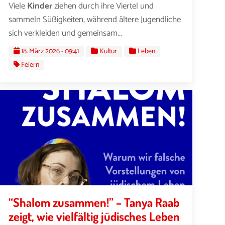
Viele
Kinder
ziehen durch ihre Viertel und
sammeln Süßigkeiten, während ältere Jugendliche
sich verkleiden und gemeinsam...
18. März 2026 - 09:41
Kultur
Leben
Feiern
“Shalom zusammen!” – Tanya Raab
zeigt, wie vielfältig jüdisches Leben