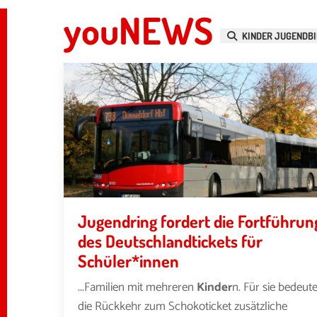
youNEWS
KINDER JUGENDBI
Jugendring fordert die Fortführun
des Deutschlandtickets für
Schüler*innen
...Familien mit mehreren
Kinder
n. Für sie bedeute
die Rückkehr zum Schokoticket zusätzliche