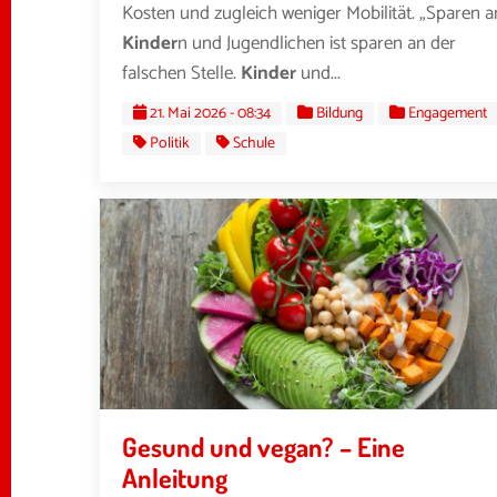
Kosten und zugleich weniger Mobilität. „Sparen a
Kinder
n und Jugendlichen ist sparen an der
falschen Stelle.
Kinder
und...
21. Mai 2026 - 08:34
Bildung
Engagement
Politik
Schule
Gesund und vegan? – Eine
Anleitung