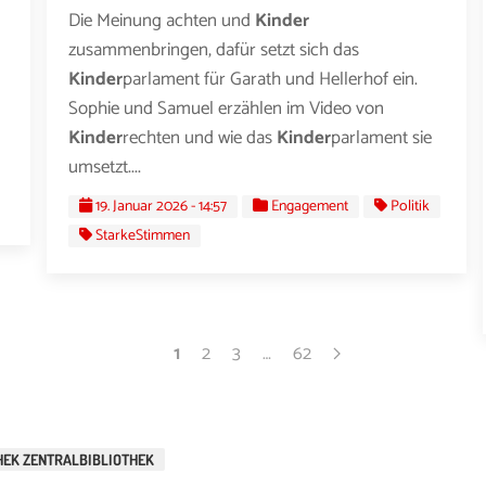
Die Meinung achten und
Kinder
zusammenbringen, dafür setzt sich das
Kinder
parlament für Garath und Hellerhof ein.
Sophie und Samuel erzählen im Video von
Kinder
rechten und wie das
Kinder
parlament sie
umsetzt....
19. Januar 2026 - 14:57
Engagement
Politik
StarkeStimmen
1
2
3
…
62
HEK ZENTRALBIBLIOTHEK