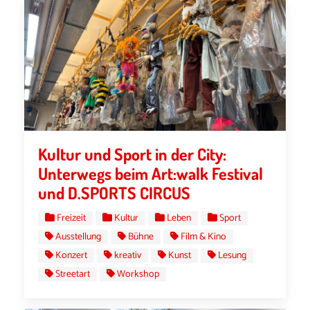
Kultur und Sport in der City:
Unterwegs beim Art:walk Festival
und D.SPORTS CIRCUS
Freizeit
Kultur
Leben
Sport
Ausstellung
Bühne
Film & Kino
Konzert
kreativ
Kunst
Lesung
Streetart
Workshop