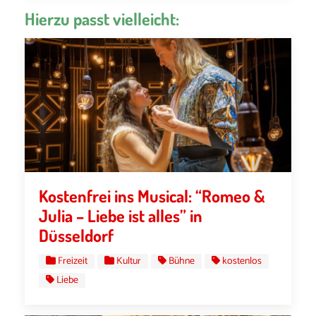
Hierzu passt vielleicht:
Kostenfrei ins Musical: “Romeo &
Julia – Liebe ist alles” in
Düsseldorf
Freizeit
Kultur
Bühne
kostenlos
Liebe