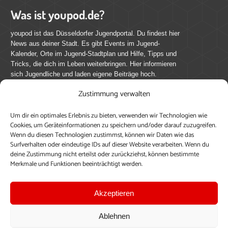
Was ist youpod.de?
youpod ist das Düsseldorfer Jugendportal. Du findest hier
News aus deiner Stadt. Es gibt Events im Jugend-
Kalender, Orte im Jugend-Stadtplan und Hilfe, Tipps und
Tricks, die dich im Leben weiterbringen. Hier informieren
sich Jugendliche und laden eigene Beiträge hoch.
Zustimmung verwalten
Mach mit bei youpod.de!
Um dir ein optimales Erlebnis zu bieten, verwenden wir Technologien wie
youpod.de lebt von Menschen wie dir. Sammel
Cookies, um Geräteinformationen zu speichern und/oder darauf zuzugreifen.
journalistische Erfahrung, teile deine Perspektive und
Wenn du diesen Technologien zustimmst, können wir Daten wie das
veröffentliche deine Beiträge auf youpod.de.
Du musst
Surfverhalten oder eindeutige IDs auf dieser Website verarbeiten. Wenn du
deine Zustimmung nicht erteilst oder zurückziehst, können bestimmte
dich anmelden, um alle Funktionen nutzen zu können, ein
Merkmale und Funktionen beeinträchtigt werden.
Profil anzulegen, eigene Beiträge hochzuladen und zu
bearbeiten.
Akzeptieren
Konto erstellen
Einloggen
Ablehnen
Upload ohne Login