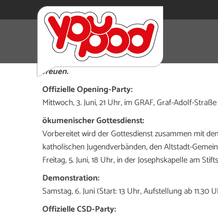
Düsseldorf feiert seinen CSD vom 4. bis 7. Jun
Street Day dürft ihr euch auch auf Stra0enfeste
freuen.
Offizielle Opening-Party:
Mittwoch, 3. Juni, 21 Uhr, im GRAF, Graf-Adolf-Straß
ökumenischer Gottesdienst:
Vorbereitet wird der Gottesdienst zusammen mit d
katholischen Jugendverbänden, den Altstadt-Gemei
Freitag, 5. Juni, 18 Uhr, in der Josephskapelle am Stift
Demonstration:
Samstag, 6. Juni (Start: 13 Uhr, Aufstellung ab 11.30 U
Offizielle CSD-Party: