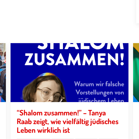
“Shalom zusammen!” – Tanya
Raab zeigt, wie vielfältig jüdisches
Leben wirklich ist