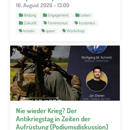
16. August 2026 - 13:00
Bildung
Engagement
Leben
Zukunft
Feminismus
kostenlos
kreativ
queer
Workshop
Nie wieder Krieg? Der
Antikriegstag in Zeiten der
Aufrüstung (Podiumsdiskussion)