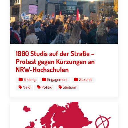
1800 Studis auf der Straße –
Protest gegen Kürzungen an
NRW-Hochschulen
Bildung
Engagement
Zukunft
Geld
Politik
Studium