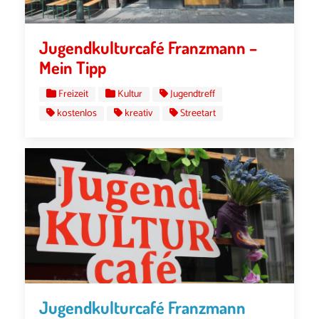
Jugendkulturcafé Franzmann –
Mein Tipp
Freizeit
Kultur
Jugendtreff
kostenlos
kreativ
Streetart
Jugendkulturcafé Franzmann