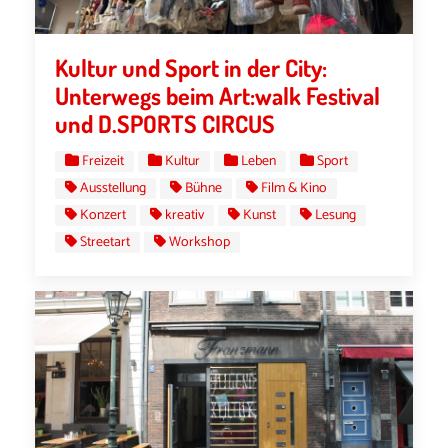
Kultur und Sport in der City:
Unterwegs beim Art:walk Festival
und D.SPORTS CIRCUS
Freizeit
Kultur
Leben
Sport
Ausstellung
Bühne
Film & Kino
Konzert
kreativ
Kunst
Lesung
Streetart
Workshop