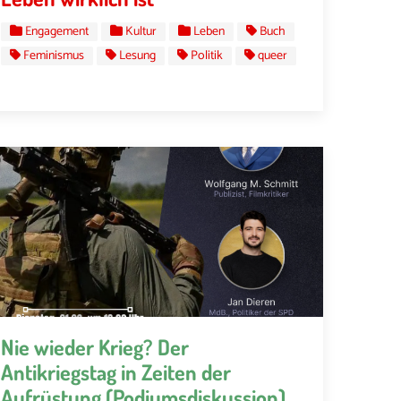
Engagement
Kultur
Leben
Buch
Feminismus
Lesung
Politik
queer
Nie wieder Krieg? Der
Antikriegstag in Zeiten der
Aufrüstung (Podiumsdiskussion)