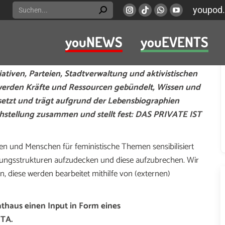
Search:
youpod.
Instagram
Viber
Whatsapp
YouTube
page
page
page
page
youNEWS
youEVENTS
opens
opens
opens
opens
istisch interessierten Frauen (inter, trans, cis) und
in
in
in
in
 um einen Zusammenschluss von Einzelpersonen sowie
new
new
new
new
iativen, Parteien, Stadtverwaltung und aktivistischen
window
window
window
window
erden Kräfte und Ressourcen gebündelt, Wissen und
setzt und trägt aufgrund der Lebensbiographien
hstellung zusammen und stellt fest: DAS PRIVATE IST
en und Menschen für feministische Themen sensibilisiert
kungsstrukturen aufzudecken und diese aufzubrechen. Wir
, diese werden bearbeitet mithilfe von (externen)
Rathaus einen Input in Form eines
NTA.