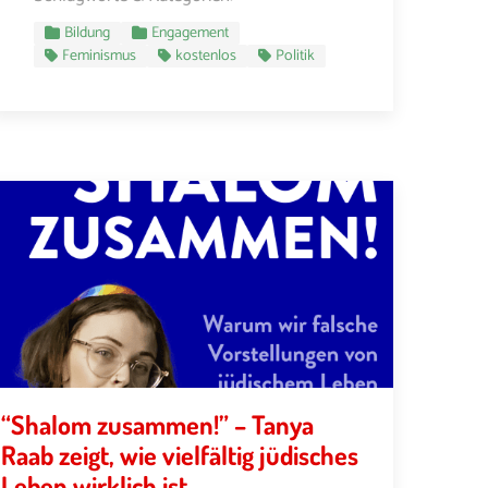
Bildung
Engagement
Feminismus
kostenlos
Politik
“Shalom zusammen!” – Tanya
Raab zeigt, wie vielfältig jüdisches
Leben wirklich ist