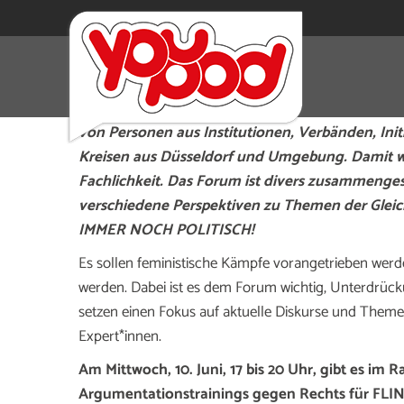
Das Forum besteht aus gesellschafspolitisch femin
nicht-binären Menschen. Es handelt sich dabei
von Personen aus Institutionen, Verbänden, Init
Kreisen aus Düsseldorf und Umgebung. Damit w
Fachlichkeit. Das Forum ist divers zusammenge
verschiedene Perspektiven zu Themen der Gleic
IMMER NOCH POLITISCH!
Es sollen feministische Kämpfe vorangetrieben werd
werden. Dabei ist es dem Forum wichtig, Unterdrüc
setzen einen Fokus auf aktuelle Diskurse und Themen
Expert*innen.
Am Mittwoch, 10. Juni, 17 bis 20 Uhr, gibt es im 
Argumentationstrainings gegen Rechts für FLI