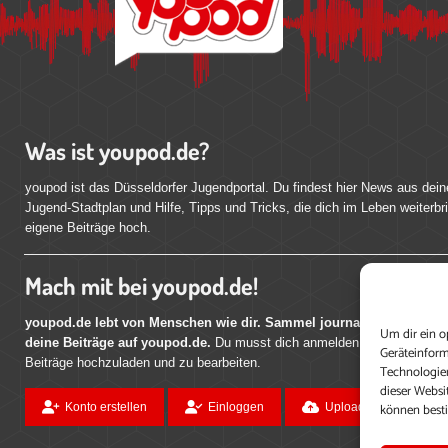
Was ist youpod.de?
youpod ist das Düsseldorfer Jugendportal. Du findest hier News aus dein
Jugend-Stadtplan und Hilfe, Tipps und Tricks, die dich im Leben weiterbr
eigene Beiträge hoch.
Mach mit bei youpod.de!
youpod.de lebt von Menschen wie dir. Sammel journalistische Erfahr
Um dir ein o
deine Beiträge auf youpod.de.
Du musst dich anmelden, um alle Funktio
Geräteinform
Beiträge hochzuladen und zu bearbeiten.
Technologien
dieser Websi
können best
Konto erstellen
Einloggen
Upload ohne Login