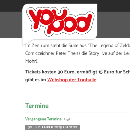
Die Tonhalle Düsseldorf zündet am Dienstag, 30. S
Meets-Klassik-Konzert
. Das Event startet um 18 Uh
Im Zentrum steht die Suite aus “The Legend of Zel
Comiczeichner Peter Theiss die Story live auf der L
Mohr).
Tickets kosten 30 Euro, ermäßigt 15 Euro für Sc
gibt es im
Webshop der Tonhalle
.
Termine
Vergangene Termine
30. SEPTEMBER 2025 UM 18:00