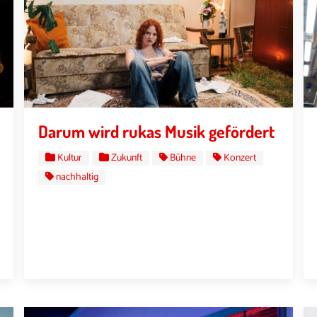
Darum wird rukas Musik gefördert
Kultur
Zukunft
Bühne
Konzert
nachhaltig