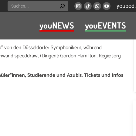
Search:
youpod.
Instagram
Viber
Whatsapp
YouTube
page
page
page
page
youNEWS
youEVENTS
opens
opens
opens
opens
eptember, mit
#IGNITION – ZELDA ein Kino-Gaming-
in
in
in
in
r und findet im Mendelssohn-Saal statt.
new
new
new
new
da” von den Düsseldorfer Symphonikern, während
window
window
window
window
einwand speeddrawt (Dirigent: Gordon Hamilton, Regie: Jörg
hüler*innen, Studierende und Azubis. Tickets und Infos