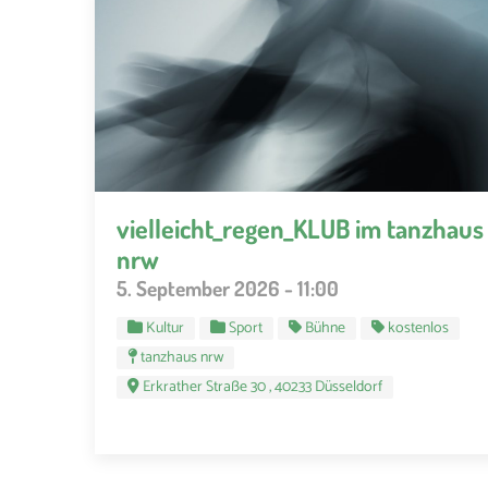
vielleicht_regen_KLUB im tanzhaus
nrw
5. September 2026 - 11:00
Kultur
Sport
Bühne
kostenlos
tanzhaus nrw
Erkrather Straße 30 , 40233 Düsseldorf