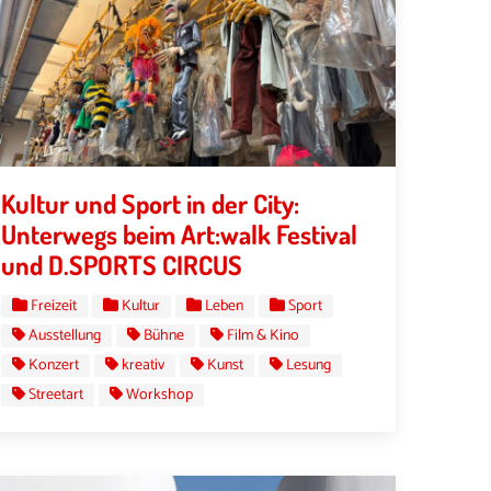
Kultur und Sport in der City:
Unterwegs beim Art:walk Festival
und D.SPORTS CIRCUS
Freizeit
Kultur
Leben
Sport
Ausstellung
Bühne
Film & Kino
Konzert
kreativ
Kunst
Lesung
Streetart
Workshop