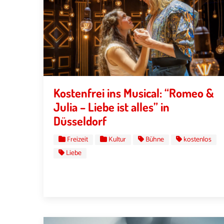
Kostenfrei ins Musical: “Romeo &
Julia – Liebe ist alles” in
Düsseldorf
Freizeit
Kultur
Bühne
kostenlos
Liebe