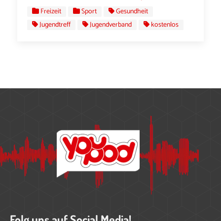
Freizeit
Sport
Gesundheit
Jugendtreff
Jugendverband
kostenlos
Folg uns auf Social Media!