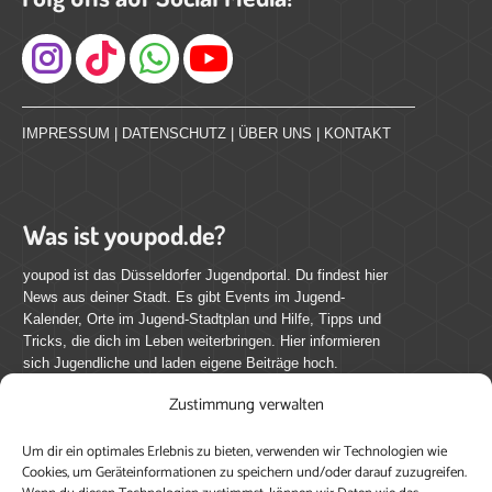
Instagram
IMPRESSUM
|
DATENSCHUTZ
|
ÜBER UNS
|
KONTAKT
Was ist youpod.de?
youpod ist das Düsseldorfer Jugendportal. Du findest hier
News aus deiner Stadt. Es gibt Events im Jugend-
Kalender, Orte im Jugend-Stadtplan und Hilfe, Tipps und
Tricks, die dich im Leben weiterbringen. Hier informieren
sich Jugendliche und laden eigene Beiträge hoch.
Zustimmung verwalten
Mach mit bei youpod.de!
Um dir ein optimales Erlebnis zu bieten, verwenden wir Technologien wie
youpod.de lebt von Menschen wie dir. Sammel
Cookies, um Geräteinformationen zu speichern und/oder darauf zuzugreifen.
journalistische Erfahrung, teile deine Perspektive und