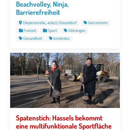
Beachvolley, Ninja,
Barrierefreiheit
Diepenstraße,, 40625 Düsseldorf
Gerresheim
Freizeit
Sport
Abhängen
Gesundheit
kostenlos
Spatenstich: Hassels bekommt
eine multifunktionale Sportfläche