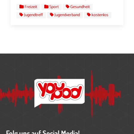
Freizeit
Sport
Gesundheit
Jugendtreff
Jugendverband
kostenlos
Folg uns auf Social Media!