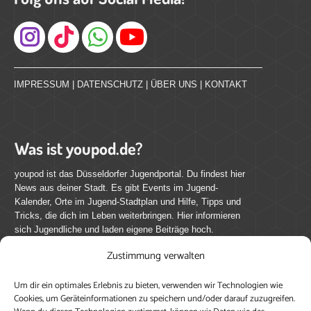
Instagram
IMPRESSUM
|
DATENSCHUTZ
|
ÜBER UNS
|
KONTAKT
Was ist youpod.de?
youpod ist das Düsseldorfer Jugendportal. Du findest hier
News aus deiner Stadt. Es gibt Events im Jugend-
Kalender, Orte im Jugend-Stadtplan und Hilfe, Tipps und
Tricks, die dich im Leben weiterbringen. Hier informieren
sich Jugendliche und laden eigene Beiträge hoch.
Zustimmung verwalten
Mach mit bei youpod.de!
Um dir ein optimales Erlebnis zu bieten, verwenden wir Technologien wie
youpod.de lebt von Menschen wie dir. Sammel
Cookies, um Geräteinformationen zu speichern und/oder darauf zuzugreifen.
journalistische Erfahrung, teile deine Perspektive und