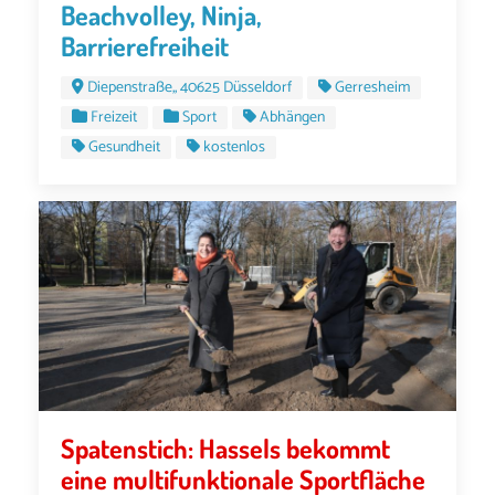
Beachvolley, Ninja,
Barrierefreiheit
Diepenstraße,, 40625 Düsseldorf
Gerresheim
Freizeit
Sport
Abhängen
Gesundheit
kostenlos
Spatenstich: Hassels bekommt
eine multifunktionale Sportfläche