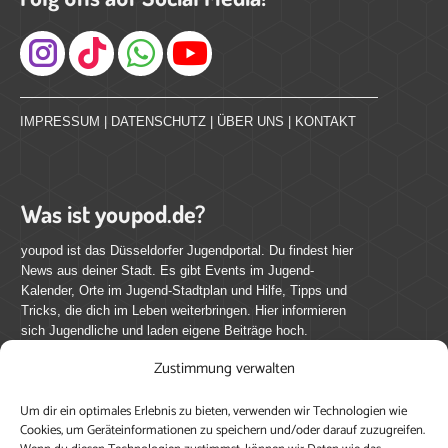
Instagram
IMPRESSUM
|
DATENSCHUTZ
|
ÜBER UNS
|
KONTAKT
Was ist youpod.de?
youpod ist das Düsseldorfer Jugendportal. Du findest hier
News aus deiner Stadt. Es gibt Events im Jugend-
Kalender, Orte im Jugend-Stadtplan und Hilfe, Tipps und
Tricks, die dich im Leben weiterbringen. Hier informieren
sich Jugendliche und laden eigene Beiträge hoch.
Zustimmung verwalten
Mach mit bei youpod.de!
Um dir ein optimales Erlebnis zu bieten, verwenden wir Technologien wie
youpod.de lebt von Menschen wie dir. Sammel
Cookies, um Geräteinformationen zu speichern und/oder darauf zuzugreifen.
journalistische Erfahrung, teile deine Perspektive und