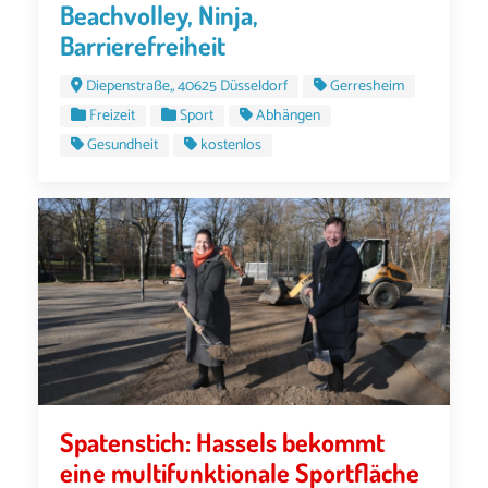
Beachvolley, Ninja,
Barrierefreiheit
Diepenstraße,, 40625 Düsseldorf
Gerresheim
Freizeit
Sport
Abhängen
Gesundheit
kostenlos
Spatenstich: Hassels bekommt
eine multifunktionale Sportfläche