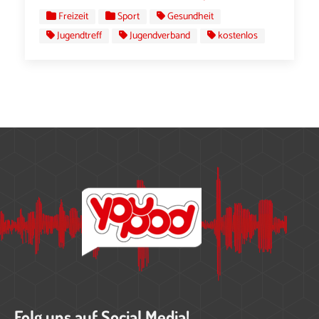
Freizeit
Sport
Gesundheit
Jugendtreff
Jugendverband
kostenlos
Folg uns auf Social Media!